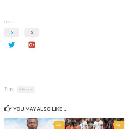
SHARE
0
0
Tags:
A la une
YOU MAY ALSO LIKE...
0
0