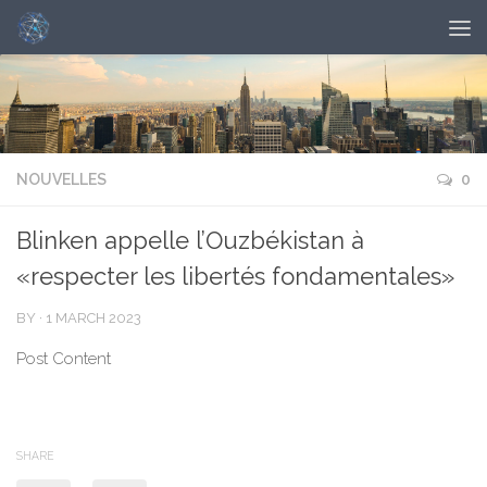
NOUVELLES
0
Blinken appelle l’Ouzbékistan à
«respecter les libertés fondamentales»
BY
·
1 MARCH 2023
Post Content
SHARE