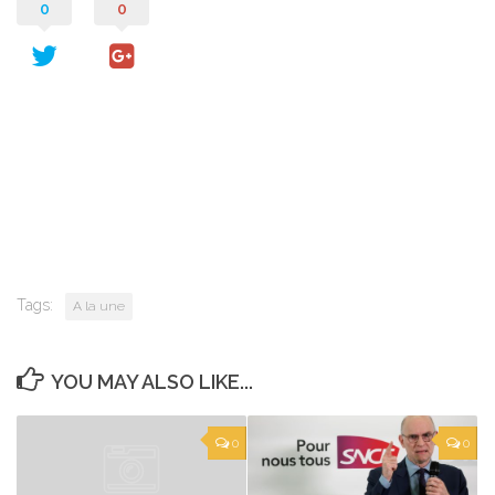
0
0
Tags:
A la une
YOU MAY ALSO LIKE...
0
0