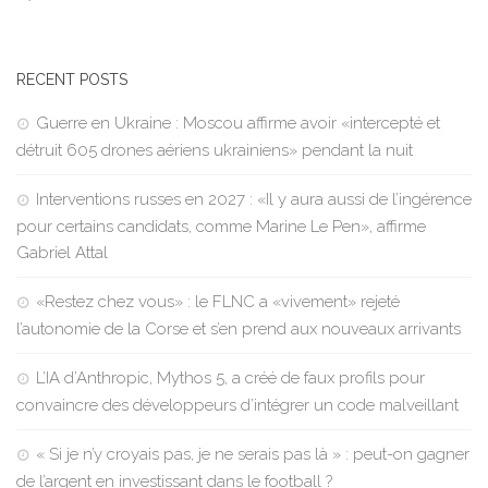
RECENT POSTS
Guerre en Ukraine : Moscou affirme avoir «intercepté et
détruit 605 drones aériens ukrainiens» pendant la nuit
Interventions russes en 2027 : «Il y aura aussi de l’ingérence
pour certains candidats, comme Marine Le Pen», affirme
Gabriel Attal
«Restez chez vous» : le FLNC a «vivement» rejeté
l’autonomie de la Corse et s’en prend aux nouveaux arrivants
L’IA d’Anthropic, Mythos 5, a créé de faux profils pour
convaincre des développeurs d’intégrer un code malveillant
« Si je n’y croyais pas, je ne serais pas là » : peut-on gagner
de l’argent en investissant dans le football ?