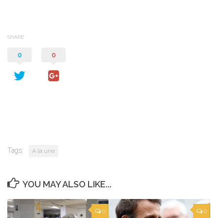
SHARE
0
0
Tags:
A la une
YOU MAY ALSO LIKE...
0
0