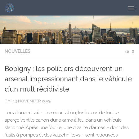
NOUVELLES
0
Bobigny : les policiers découvrent un
arsenal impressionnant dans le véhicule
d’un multirécidiviste
BY
·
13 NOVEMBER 2025
Lors d’une mission de sécurisation, les forces de l’ordre
aperçoivent le canon dune arme à feu dans un véhicule
stationné. Après une fouille, une dizaine d’armes – dont des
fusils à pompes et des kalachnikovs – sont retrouvées.