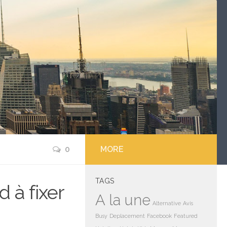
0
MORE
TAGS
 à fixer
A la une
Alternative
Avis
Busy
Deplacement
Facebook
Featured