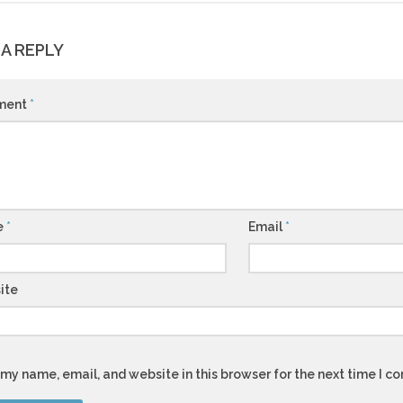
 A REPLY
ment
*
e
*
Email
*
ite
my name, email, and website in this browser for the next time I 