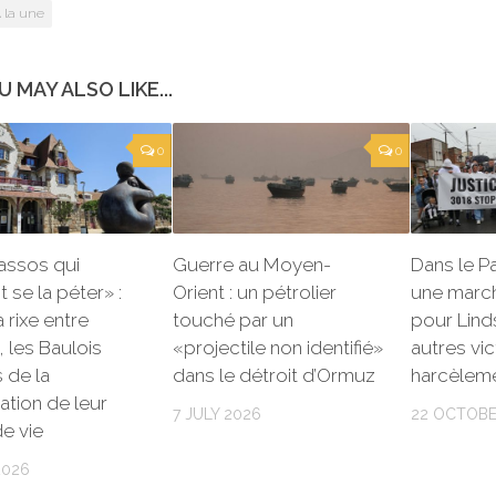
 la une
U MAY ALSO LIKE...
0
0
assos qui
Guerre au Moyen-
Dans le P
t se la péter» :
Orient : un pétrolier
une marc
a rixe entre
touché par un
pour Lind
, les Baulois
«projectile non identifié»
autres vi
s de la
dans le détroit d’Ormuz
harcèleme
tion de leur
7 JULY 2026
22 OCTOBE
e vie
2026