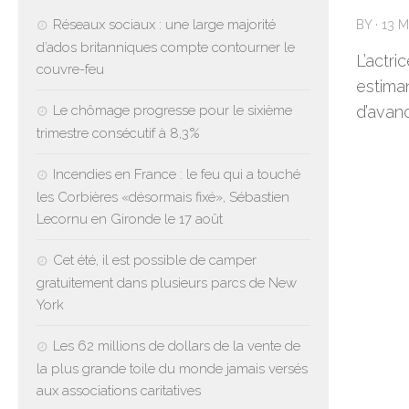
Réseaux sociaux : une large majorité
BY
·
13 
d’ados britanniques compte contourner le
L’actri
couvre-feu
estima
Le chômage progresse pour le sixième
d’avanc
trimestre consécutif à 8,3%
Incendies en France : le feu qui a touché
les Corbières «désormais fixé», Sébastien
Lecornu en Gironde le 17 août
Cet été, il est possible de camper
gratuitement dans plusieurs parcs de New
York
Les 62 millions de dollars de la vente de
la plus grande toile du monde jamais versés
aux associations caritatives