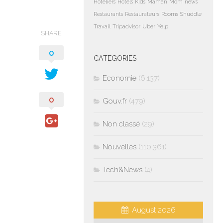
Hoteliers
Hotels
Kids
Maman
Mom
news
Restaurants
Restaurateurs
Rooms
Shuddle
Travail
Tripadvisor
Uber
Yelp
SHARE
0
CATEGORIES
Economie
(6,137)
0
Gouv.fr
(479)
Non classé
(29)
Nouvelles
(110,361)
Tech&News
(4)
August 2026