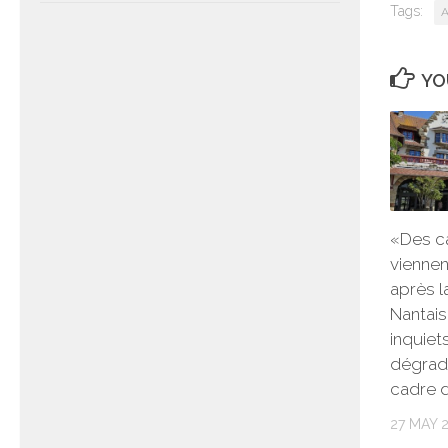
Tags:
A
YO
«Des c
viennen
après l
Nantais
inquiet
dégrada
cadre d
27 MAY 