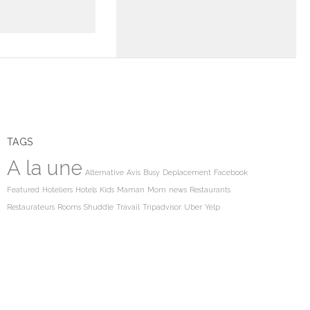
TAGS
A la une
Alternative
Avis
Busy
Deplacement
Facebook
Featured
Hoteliers
Hotels
Kids
Maman
Mom
news
Restaurants
Restaurateurs
Rooms
Shuddle
Travail
Tripadvisor
Uber
Yelp