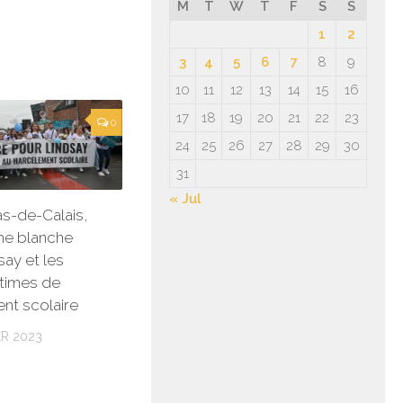
M
T
W
T
F
S
S
1
2
3
4
5
6
7
8
9
10
11
12
13
14
15
16
17
18
19
20
21
22
23
0
24
25
26
27
28
29
30
31
« Jul
as-de-Calais,
he blanche
say et les
ctimes de
nt scolaire
R 2023