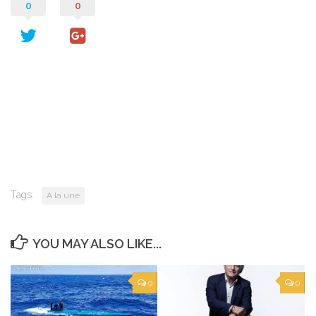
0
0
Tags:
A la une
YOU MAY ALSO LIKE...
0
0