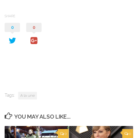
SHARE
0
0
Tags:
A la une
YOU MAY ALSO LIKE...
0
0