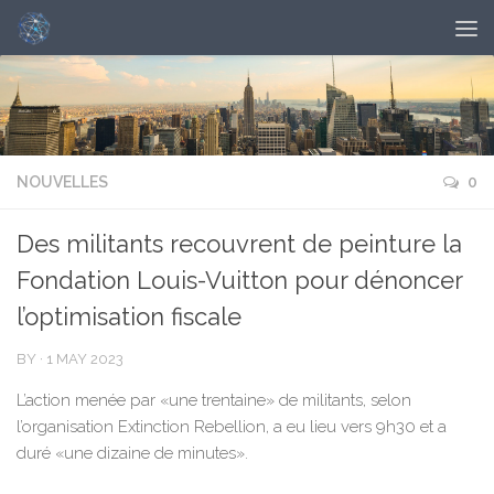
NOUVELLES
0
Des militants recouvrent de peinture la
Fondation Louis-Vuitton pour dénoncer
l’optimisation fiscale
BY
·
1 MAY 2023
L’action menée par «une trentaine» de militants, selon
l’organisation Extinction Rebellion, a eu lieu vers 9h30 et a
duré «une dizaine de minutes».