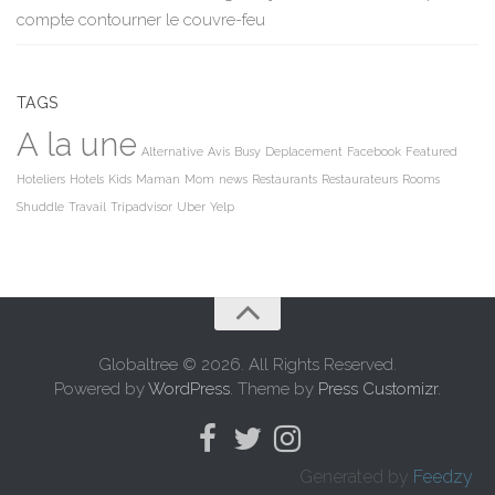
compte contourner le couvre-feu
TAGS
A la une
Alternative
Avis
Busy
Deplacement
Facebook
Featured
Hoteliers
Hotels
Kids
Maman
Mom
news
Restaurants
Restaurateurs
Rooms
Shuddle
Travail
Tripadvisor
Uber
Yelp
Globaltree © 2026. All Rights Reserved.
Powered by
WordPress
. Theme by
Press Customizr
.
Generated by
Feedzy