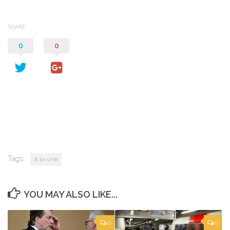
SHARE
0
0
Tags:
A la une
YOU MAY ALSO LIKE...
0
0