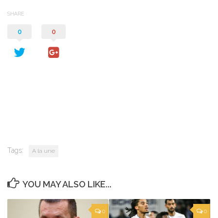
SHARE
0
0
Tags:
A la une
YOU MAY ALSO LIKE...
0
0