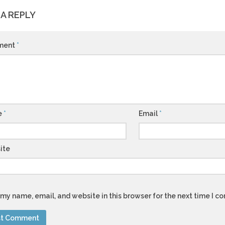
 A REPLY
ment
*
e
*
Email
*
ite
my name, email, and website in this browser for the next time I 