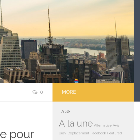
0
MORE
TAGS
A la une
Alternative
Avis
ce pour
Busy
Deplacement
Facebook
Featured