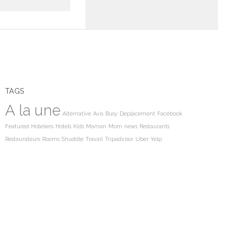
TAGS
A la une
Alternative
Avis
Busy
Deplacement
Facebook
Featured
Hoteliers
Hotels
Kids
Maman
Mom
news
Restaurants
Restaurateurs
Rooms
Shuddle
Travail
Tripadvisor
Uber
Yelp