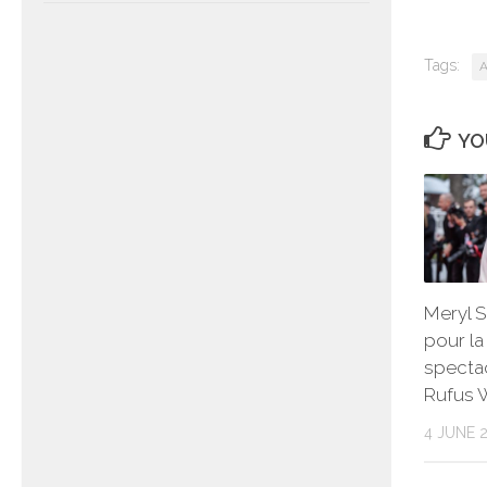
Tags:
A
YO
Meryl S
pour la
spectac
Rufus 
4 JUNE 