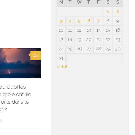
M
T
W
T
F
S
S
1
2
3
4
5
6
7
8
9
10
11
12
13
14
15
16
17
18
19
20
21
22
23
24
25
26
27
28
29
30
0
31
« Jul
ourquoi les
 grêle ont-ils
forts dans le
t ?
25