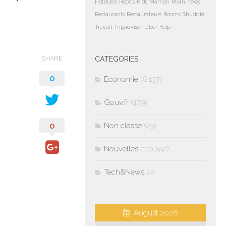
Hoteliers
Hotels
Kids
Maman
Mom
news
Restaurants
Restaurateurs
Rooms
Shuddle
Travail
Tripadvisor
Uber
Yelp
SHARE
CATEGORIES
0
Economie
(6,137)
Gouv.fr
(479)
0
Non classé
(29)
Nouvelles
(110,352)
Tech&News
(4)
August 2026