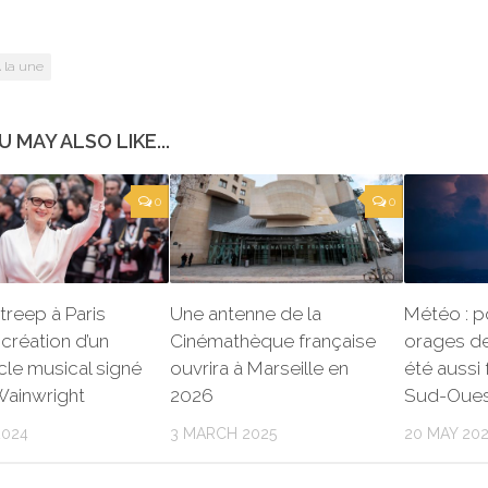
 la une
U MAY ALSO LIKE...
0
0
treep à Paris
Une antenne de la
Météo : p
 création d’un
Cinémathèque française
orages de
le musical signé
ouvrira à Marseille en
été aussi 
Wainwright
2026
Sud-Oues
2024
3 MARCH 2025
20 MAY 20