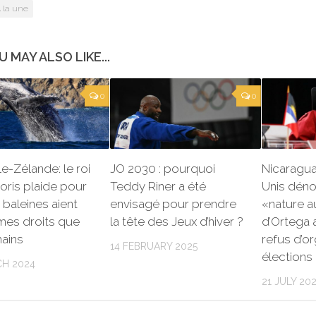
 la une
U MAY ALSO LIKE...
0
0
e-Zélande: le roi
JO 2030 : pourquoi
Nicaragua 
ris plaide pour
Teddy Riner a été
Unis déno
 baleines aient
envisagé pour prendre
«nature au
mes droits que
la tête des Jeux d’hiver ?
d’Ortega 
ains
refus d’o
14 FEBRUARY 2025
élections
CH 2024
21 JULY 20