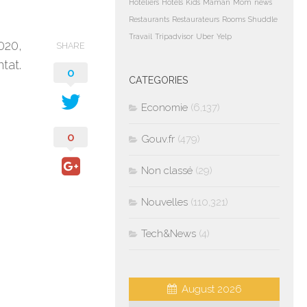
Hoteliers
Hotels
Kids
Maman
Mom
news
Restaurants
Restaurateurs
Rooms
Shuddle
Travail
Tripadvisor
Uber
Yelp
020,
SHARE
tat.
0
CATEGORIES
Economie
(6,137)
0
Gouv.fr
(479)
Non classé
(29)
Nouvelles
(110,321)
Tech&News
(4)
August 2026