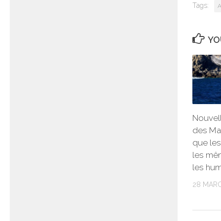
Tags:
A
YO
Nouvell
des Mao
que les
les mê
les hum
28 MAR