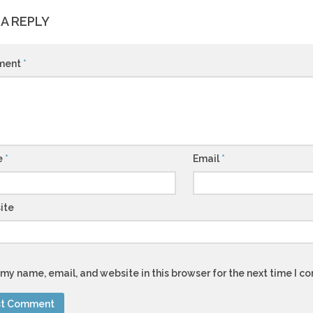
 A REPLY
ment
*
e
*
Email
*
ite
my name, email, and website in this browser for the next time I 