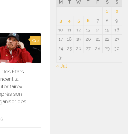
M
T
W
T
F
S
S
1
2
3
4
5
6
7
8
9
10
11
12
13
14
15
16
17
18
19
20
21
22
23
0
24
25
26
27
28
29
30
31
« Jul
: les États-
ncent la
toritaire»
après son
rganiser des
26