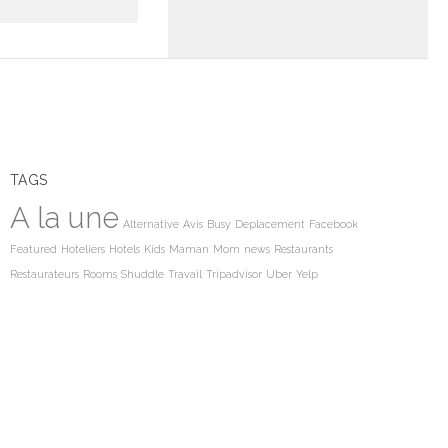
TAGS
A la une
Alternative
Avis
Busy
Deplacement
Facebook
Featured
Hoteliers
Hotels
Kids
Maman
Mom
news
Restaurants
Restaurateurs
Rooms
Shuddle
Travail
Tripadvisor
Uber
Yelp