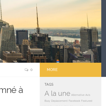
0
MORE
TAGS
amné à
A la une
Alternative
Avis
Busy
Deplacement
Facebook
Featured