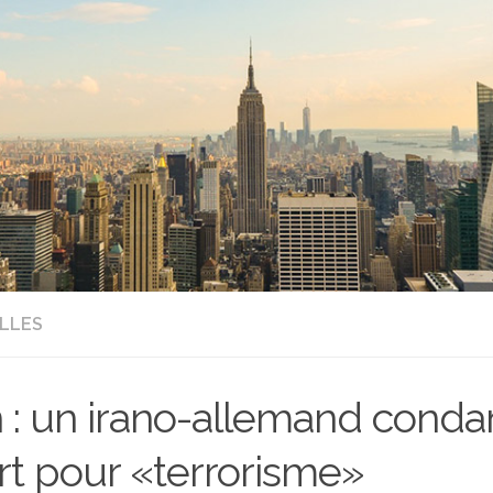
LLES
n : un irano-allemand cond
t pour «terrorisme»