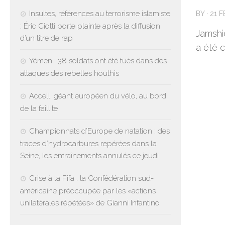
Insultes, références au terrorisme islamiste
BY
·
21 
: Éric Ciotti porte plainte après la diffusion
Jamshi
d’un titre de rap
a été 
Yémen : 38 soldats ont été tués dans des
attaques des rebelles houthis
Accell, géant européen du vélo, au bord
de la faillite
Championnats d’Europe de natation : des
traces d’hydrocarbures repérées dans la
Seine, les entraînements annulés ce jeudi
Crise à la Fifa : la Confédération sud-
américaine préoccupée par les «actions
unilatérales répétées» de Gianni Infantino