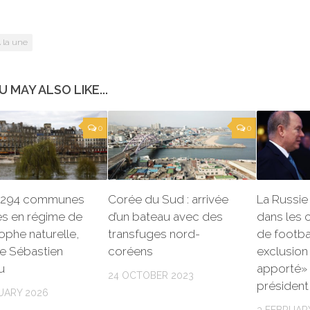
 la une
U MAY ALSO LIKE...
0
0
: 294 communes
Corée du Sud : arrivée
La Russie
es en régime de
d’un bateau avec des
dans les 
ophe naturelle,
transfuges nord-
de footba
e Sébastien
coréens
exclusion 
u
apporté» 
24 OCTOBER 2023
président 
UARY 2026