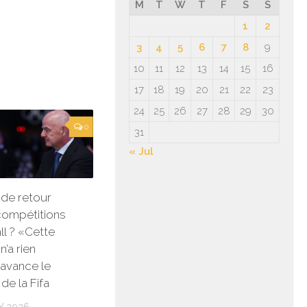
M
T
W
T
F
S
S
1
2
3
4
5
6
7
8
9
10
11
12
13
14
15
16
17
18
19
20
21
22
23
24
25
26
27
28
29
30
0
31
« Jul
 de retour
compétitions
ll ? «Cette
n’a rien
avance le
de la Fifa