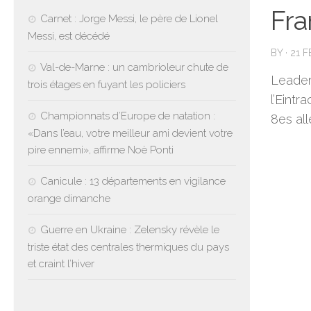
Fra
Carnet : Jorge Messi, le père de Lionel
Messi, est décédé
BY
·
21 
Val-de-Marne : un cambrioleur chute de
Leader 
trois étages en fuyant les policiers
l’Eintr
Championnats d’Europe de natation :
8es all
«Dans l’eau, votre meilleur ami devient votre
pire ennemi», affirme Noè Ponti
Canicule : 13 départements en vigilance
orange dimanche
Guerre en Ukraine : Zelensky révèle le
triste état des centrales thermiques du pays
et craint l’hiver