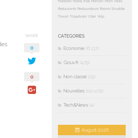
Hoteliers
Hotels
Kids
Maman
Mom
news
Restaurants
Restaurateurs
Rooms
Shuddle
Travail
Tripadvisor
Uber
Yelp
SHARE
CATEGORIES
des
0
Economie
(6,137)
Gouv.fr
(479)
0
Non classé
(29)
Nouvelles
(110,479)
Tech&News
(4)
August 2026