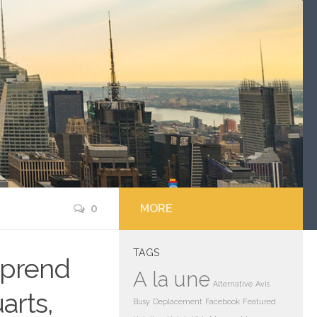
0
MORE
TAGS
 prend
A la une
Alternative
Avis
arts,
Busy
Deplacement
Facebook
Featured