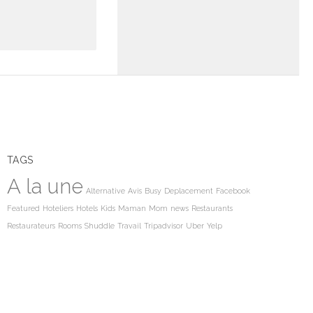
TAGS
A la une
Alternative
Avis
Busy
Deplacement
Facebook
Featured
Hoteliers
Hotels
Kids
Maman
Mom
news
Restaurants
Restaurateurs
Rooms
Shuddle
Travail
Tripadvisor
Uber
Yelp