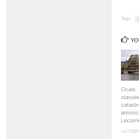
Tags:
A
YO
Crues 
classé
catastr
annonc
Lecorn
24 FEBR