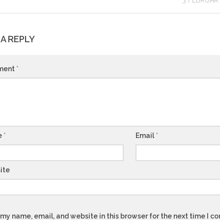
3 FEBRUAR
 A REPLY
ment
*
e
*
Email
*
ite
my name, email, and website in this browser for the next time I 