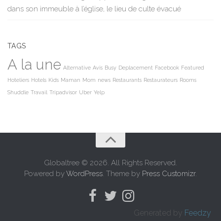
dans son immeuble à l’église, le lieu de culte évacué
TAGS
A la une
Alternative
Avis
Busy
Deplacement
Facebook
Featured
Hoteliers
Hotels
Kids
Maman
Mom
news
Restaurants
Restaurateurs
Rooms
Shuddle
Travail
Tripadvisor
Uber
Yelp
Globaltree © 2026. All Rights Reserved.
Powered by
WordPress
. Theme by
Press Customizr
.
Generated by
Feedzy