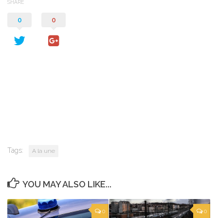
SHARE
0
0
Tags:
A la une
YOU MAY ALSO LIKE...
0
0