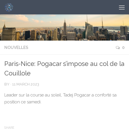
NOUVELLES
0
Paris-Nice: Pogacar s’impose au col de la
Couillole
BY
·
11 MARCH 2023
Leader sur la course au soleil, Tadej Pogacar a conforté sa
position ce samedi.
SHARE