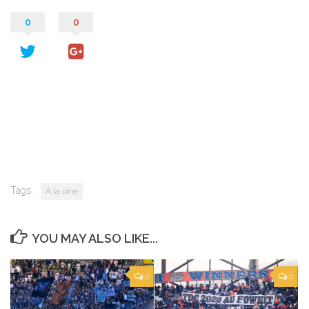
0
0
Tags:
A la une
YOU MAY ALSO LIKE...
0
0