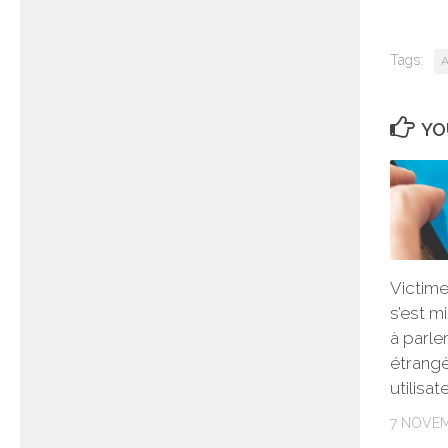
Tags:
A
YO
Victim
s’est m
à parle
étrangè
utilisat
7 NOVE