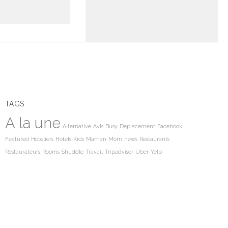
TAGS
A la une
Alternative
Avis
Busy
Deplacement
Facebook
Featured
Hoteliers
Hotels
Kids
Maman
Mom
news
Restaurants
Restaurateurs
Rooms
Shuddle
Travail
Tripadvisor
Uber
Yelp