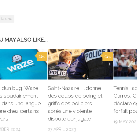
 la une
U MAY ALSO LIKE...
0
0
e d’un bug, Waze
Saint-Nazaire : il donne
Tennis : 
is soudainement
des coups de poing et
Garros, C
r dans une langue
griffe des policiers
déclare 
re chez certains
après une violente
forfait p
eurs
dispute conjugale
19 MAY 202
MBER 2024
27 APRIL 2023