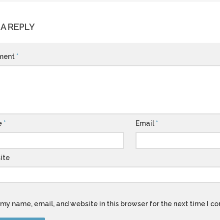
 A REPLY
ment
*
e
*
Email
*
ite
my name, email, and website in this browser for the next time I 