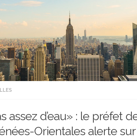
LLES
s assez d’eau» : le préfet d
énées-Orientales alerte su