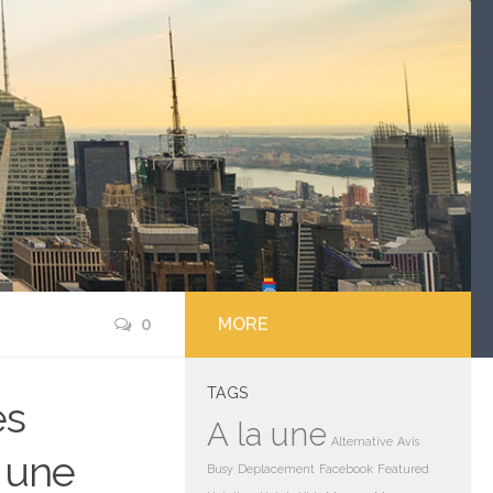
0
MORE
TAGS
es
A la une
Alternative
Avis
r une
Busy
Deplacement
Facebook
Featured