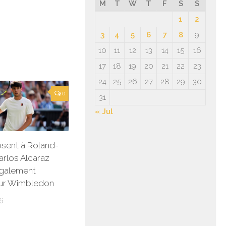
M
T
W
T
F
S
S
1
2
3
4
5
6
7
8
9
10
11
12
13
14
15
16
17
18
19
20
21
22
23
24
25
26
27
28
29
30
0
31
« Jul
absent à Roland-
arlos Alcaraz
également
our Wimbledon
6