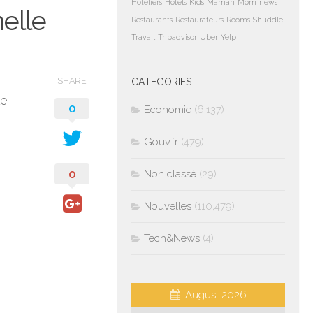
Hoteliers
Hotels
Kids
Maman
Mom
news
elle
Restaurants
Restaurateurs
Rooms
Shuddle
Travail
Tripadvisor
Uber
Yelp
SHARE
CATEGORIES
le
0
Economie
(6,137)
Gouv.fr
(479)
0
Non classé
(29)
Nouvelles
(110,479)
Tech&News
(4)
August 2026