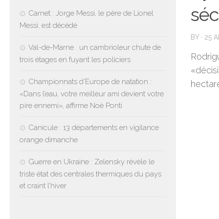
séc
Carnet : Jorge Messi, le père de Lionel
Messi, est décédé
BY
·
25 A
Val-de-Marne : un cambrioleur chute de
Rodrigu
trois étages en fuyant les policiers
«décisi
Championnats d’Europe de natation :
hectare
«Dans l’eau, votre meilleur ami devient votre
pire ennemi», affirme Noè Ponti
Canicule : 13 départements en vigilance
orange dimanche
Guerre en Ukraine : Zelensky révèle le
triste état des centrales thermiques du pays
et craint l’hiver