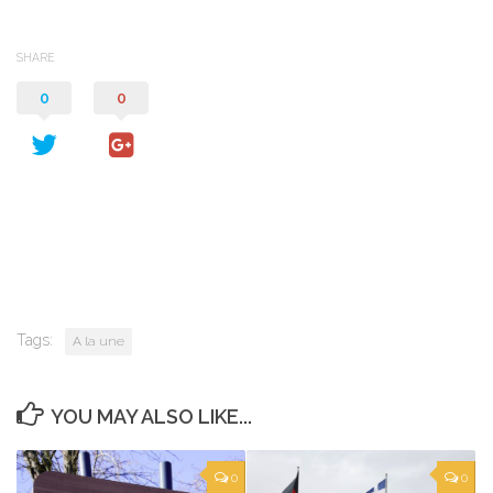
SHARE
0
0
Tags:
A la une
YOU MAY ALSO LIKE...
0
0