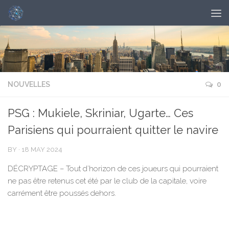
NOUVELLES
0
PSG : Mukiele, Skriniar, Ugarte… Ces
Parisiens qui pourraient quitter le navire
BY
·
18 MAY 2024
DÉCRYPTAGE – Tout d’horizon de ces joueurs qui pourraient
ne pas être retenus cet été par le club de la capitale, voire
carrément être poussés dehors.