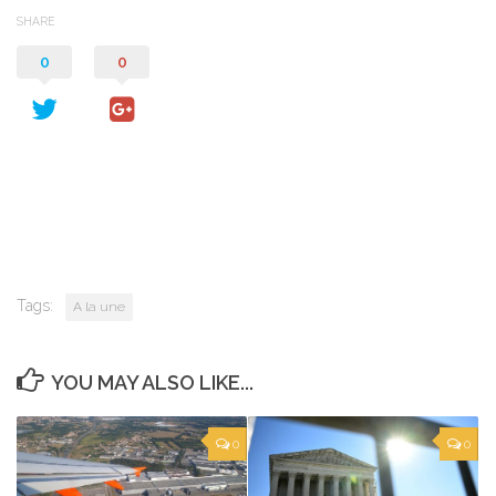
SHARE
0
0
Tags:
A la une
YOU MAY ALSO LIKE...
0
0