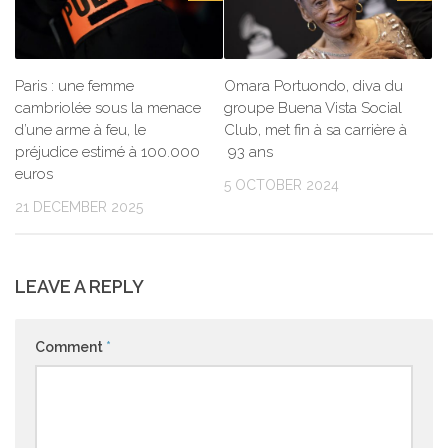
Paris : une femme
Omara Portuondo, diva du
cambriolée sous la menace
groupe Buena Vista Social
d’une arme à feu, le
Club, met fin à sa carrière à
préjudice estimé à 100.000
93 ans
euros
5 OCTOBER 2024
21 DECEMBER 2025
LEAVE A REPLY
Comment
*