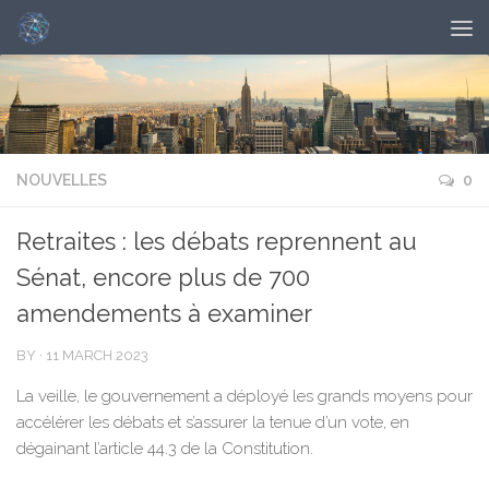
NOUVELLES
0
Retraites : les débats reprennent au
Sénat, encore plus de 700
amendements à examiner
BY
·
11 MARCH 2023
La veille, le gouvernement a déployé les grands moyens pour
accélérer les débats et s’assurer la tenue d’un vote, en
dégainant l’article 44.3 de la Constitution.