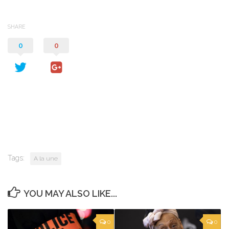
SHARE
0
0
Tags:
A la une
YOU MAY ALSO LIKE...
0
0