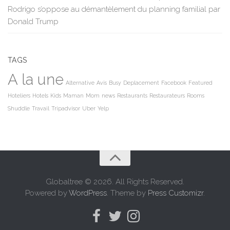
Rodrigo s’oppose au démantèlement du planning familial par
Donald Trump
TAGS
A la une
Alternative
Avis
Busy
Deplacement
Facebook
Featured
Hoteliers
Hotels
Kids
Maman
Mom
news
Restaurants
Restaurateurs
Rooms
Shuddle
Travail
Tripadvisor
Uber
Yelp
Globaltree © 2026. All Rights Reserved.
Powered by
WordPress
. Theme by
Press Customizr
.