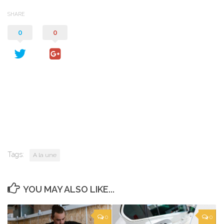
SHARE
0
0
Tags:
A la une
YOU MAY ALSO LIKE...
0
0