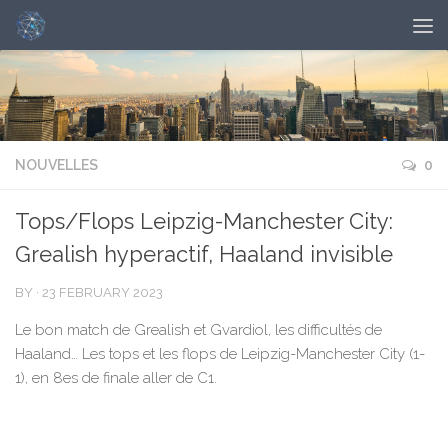
NOUVELLES
0
Tops/Flops Leipzig-Manchester City:
Grealish hyperactif, Haaland invisible
BY
·
23 FEBRUARY 2023
Le bon match de Grealish et Gvardiol, les difficultés de
Haaland… Les tops et les flops de Leipzig-Manchester City (1-
1), en 8es de finale aller de C1.