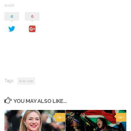
SHARE
0
0
Tags:
A la une
YOU MAY ALSO LIKE...
0
0