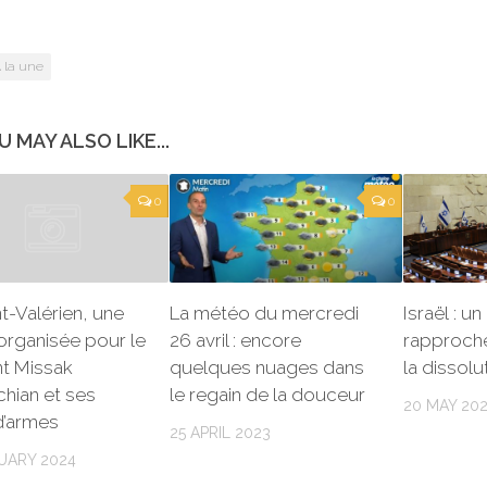
 la une
U MAY ALSO LIKE...
0
0
-Valérien, une
La météo du mercredi
Israël : u
 organisée pour le
26 avril : encore
rapproche
nt Missak
quelques nuages dans
la dissolu
hian et ses
le regain de la douceur
20 MAY 20
d’armes
25 APRIL 2023
UARY 2024