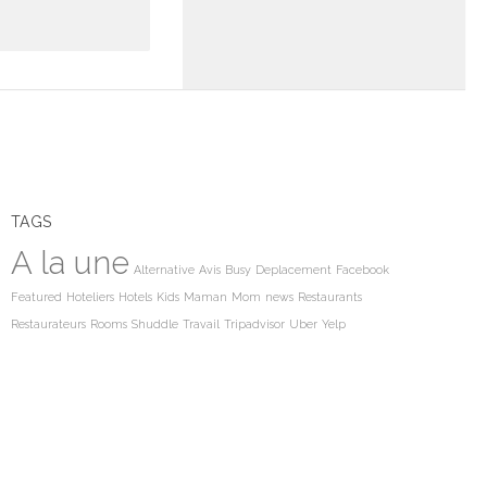
TAGS
A la une
Alternative
Avis
Busy
Deplacement
Facebook
Featured
Hoteliers
Hotels
Kids
Maman
Mom
news
Restaurants
Restaurateurs
Rooms
Shuddle
Travail
Tripadvisor
Uber
Yelp