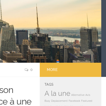
0
MORE
TAGS
 son
A la une
Alternative
Avis
ace à une
Busy
Deplacement
Facebook
Featured