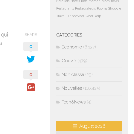
Hoteliers
Hotels
Kids
Maman
Mom
news
Restaurants
Restaurateurs
Rooms
Shuddle
Travail
Tripadvisor
Uber
Yelp
 qui
SHARE
CATEGORIES
à
0
Economie
(6,137)
Gouv.fr
(479)
0
Non classé
(29)
Nouvelles
(110,425)
Tech&News
(4)
August 2026