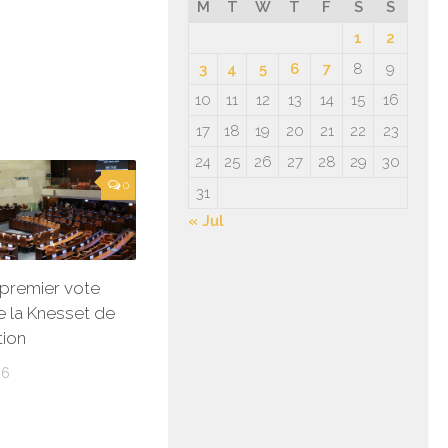
M
T
W
T
F
S
S
1
2
3
4
5
6
7
8
9
10
11
12
13
14
15
16
17
18
19
20
21
22
23
24
25
26
27
28
29
30
0
31
« Jul
n premier vote
 la Knesset de
tion
26