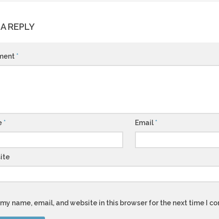
 A REPLY
ment
*
e
*
Email
*
ite
my name, email, and website in this browser for the next time I 