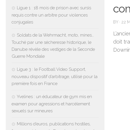
com
Ligue 1 : 18 mois de prison avec sursis
requis contre un arbitre pour violences
conjugales
BY
·
22 
L’ancie
Soldats de la Wehrmacht, moto, mines…
doit tr
Touché par une sécheresse historique, le
Danube révèle des vestiges de la Seconde
Downin
Guerre Mondiale
Ligue 3 : le Football Video Support,
nouveau dispositif d’arbitrage, utilisé pour la
première fois en France
Yvelines : un éducateur de gym mis en
examen pour agressions et harcèlement
sexuels sur mineures
Millions d’euros, publications hostiles,