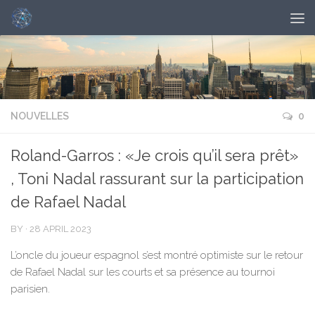
NOUVELLES
0
Roland-Garros : «Je crois qu’il sera prêt»
, Toni Nadal rassurant sur la participation
de Rafael Nadal
BY
·
28 APRIL 2023
L’oncle du joueur espagnol s’est montré optimiste sur le retour
de Rafael Nadal sur les courts et sa présence au tournoi
parisien.