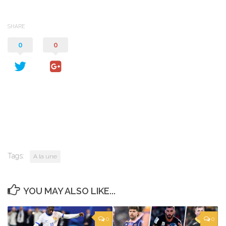
SHARE
0
0
Tags:
A la une
YOU MAY ALSO LIKE...
0
0