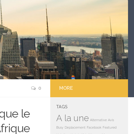
0
MORE
TAGS
 que le
A la une
Alternative
Avis
Afrique
Busy
Deplacement
Facebook
Featured