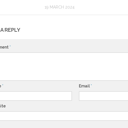
19 MARCH 2024
 A REPLY
ment
*
e
*
Email
*
ite