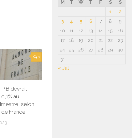
M
T
W
T
F
S
S
1
2
3
4
5
6
7
8
9
10
11
12
13
14
15
16
17
18
19
20
21
22
23
24
25
26
27
28
29
30
0
31
« Jul
e PIB devrait
e 0,1% au
rimestre, selon
 de France
023