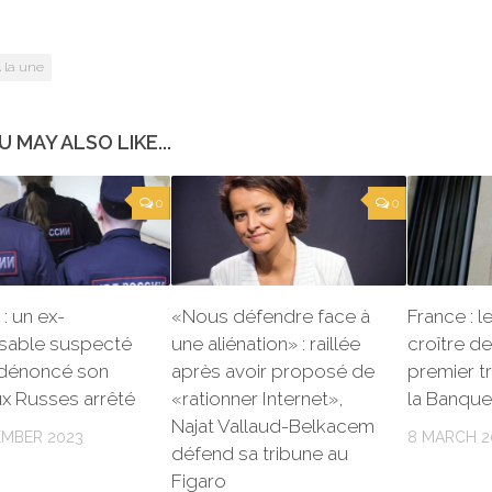
 la une
U MAY ALSO LIKE...
0
0
 : un ex-
«Nous défendre face à
France : l
sable suspecté
une aliénation» : raillée
croître d
 dénoncé son
après avoir proposé de
premier t
x Russes arrêté
«rationner Internet»,
la Banque
Najat Vallaud-Belkacem
EMBER 2023
8 MARCH 2
défend sa tribune au
Figaro