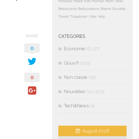
Hoteliers
Hotels
Kids
Maman
Mom
news
Restaurants
Restaurateurs
Rooms
Shuddle
Travail
Tripadvisor
Uber
Yelp
SHARE
CATEGORIES
0
Economie
(6,137)
Gouv.fr
(479)
0
Non classé
(29)
Nouvelles
(110,303)
Tech&News
(4)
August 2026