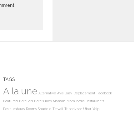
comment.
TAGS
A la une
Alternative
Avis
Busy
Deplacement
Facebook
Featured
Hoteliers
Hotels
Kids
Maman
Mom
news
Restaurants
Restaurateurs
Rooms
Shuddle
Travail
Tripadvisor
Uber
Yelp