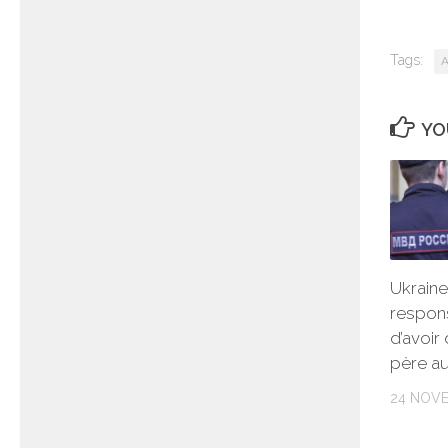
Tags:
A
YO
Ukraine
respon
d’avoir
père au
24 NOV