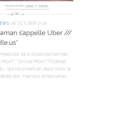
NEWS
28 OCTOBER 2016
man s’appelle Uber ///
le.us*
nnaissez sans doute les termes
 Mom” ,“Soccer Mom”,”Football
tc.. qui résument en deux mots la
pidante des mamans américaines