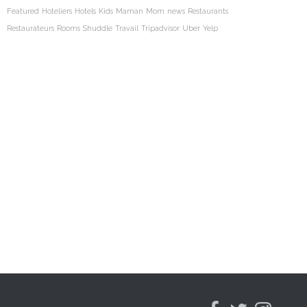
Featured
Hoteliers
Hotels
Kids
Maman
Mom
news
Restaurants
Restaurateurs
Rooms
Shuddle
Travail
Tripadvisor
Uber
Yelp