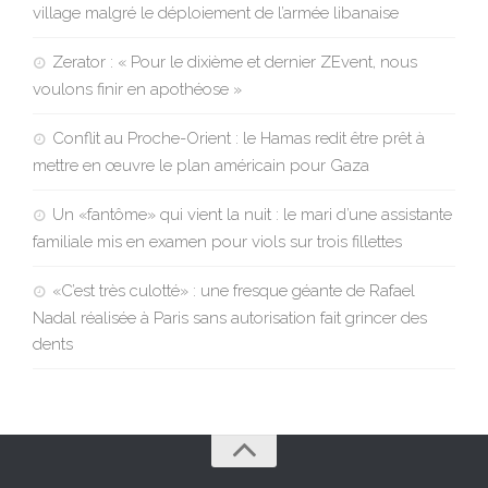
village malgré le déploiement de l’armée libanaise
Zerator : « Pour le dixième et dernier ZEvent, nous
voulons finir en apothéose »
Conflit au Proche-Orient : le Hamas redit être prêt à
mettre en œuvre le plan américain pour Gaza
Un «fantôme» qui vient la nuit : le mari d’une assistante
familiale mis en examen pour viols sur trois fillettes
«C’est très culotté» : une fresque géante de Rafael
Nadal réalisée à Paris sans autorisation fait grincer des
dents