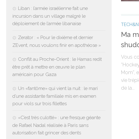
Liban : l’armée israélienne fait une
incursion dans un village malgré le
déploiement de l’armée libanaise
TECH&
Ma ma
Zerator : « Pour le dixième et dernier
shudd
ZEvent, nous voulons finir en apothéose »
Vous co
Conflit au Proche-Orient : le Hamas redit
“Hockey
être prêt à mettre en œuvre le plan
Mom”, e
américain pour Gaza
vie tré
de la...
Un «fantôme» qui vient la nuit : le mari
d’une assistante familiale mis en examen
pour viols sur trois fillettes
«C’est très culotté» : une fresque géante
de Rafael Nadal réalisée à Paris sans
autorisation fait grincer des dents