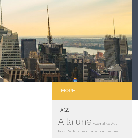
MORE
TAGS
A la une
Alternative
Avis
Busy
Deplacement
Facebook
Featured