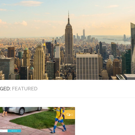
GED:
FEATURED
0