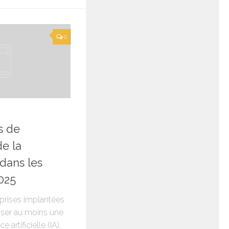
0
s de
de la
dans les
025
eprises implantées
liser au moins une
 artificielle (IA),