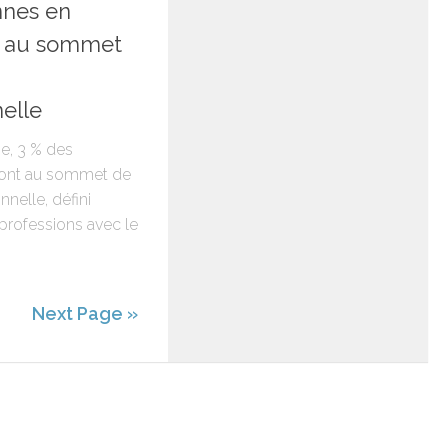
nnes en
t au sommet
elle
e, 3 % des
sont au sommet de
nnelle, défini
professions avec le
Next Page »