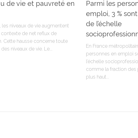
u de vie et pauvreté en
Parmi les perso
emploi, 3 % son
de l’échelle
, les niveaux de vie augmentent
socioprofessionn
 contexte de net reflux de
ion. Cette hausse concerne toute
En France métropolitain
e des niveaux de vie. Le...
personnes en emploi 
l’échelle socioprofessio
comme la fraction des 
plus haut...