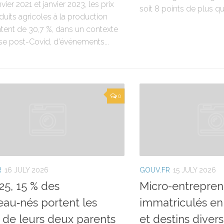
nvier 2021 et janvier 2023, les prix
soit 8 points de plus qu’
uits agricoles à la production
ent de 30,7 %, dans un contexte
ise post-Covid, d’événements...
0
R
16 JULY 2026
GOUV.FR
15 JULY 2026
25, 15 % des
Micro-entrepren
au‑nés portent les
immatriculés en 2
de leurs deux parents
et destins diver