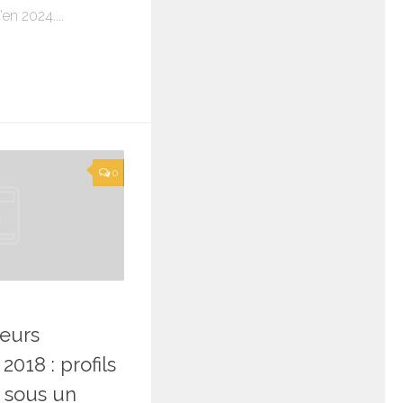
en 2024....
0
eurs
018 : profils
s sous un