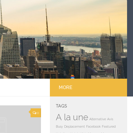
MORE
TAGS
0
A la une
Alternative
Avis
Busy
Deplacement
Facebook
Featured