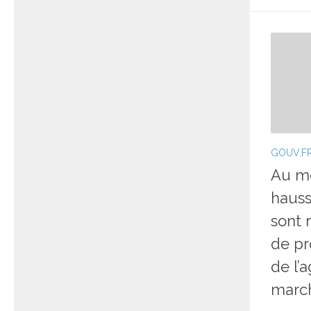
GOUV.F
Au mo
hauss
sont 
de pr
de l’
march