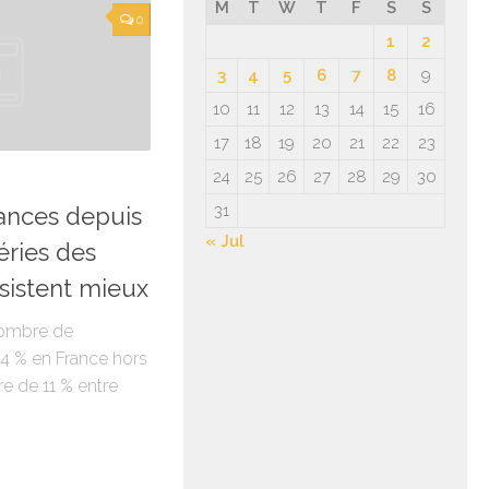
M
T
W
T
F
S
S
0
1
2
3
4
5
6
7
8
9
10
11
12
13
14
15
16
17
18
19
20
21
22
23
24
25
26
27
28
29
30
31
sances depuis
« Jul
éries des
ésistent mieux
 nombre de
14 % en France hors
e de 11 % entre