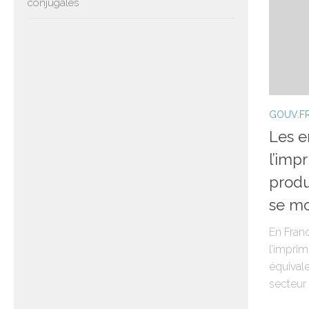
conjugales
GOUV.F
Les e
l’imp
produ
se mo
En Fran
l’imprim
équival
secteur 