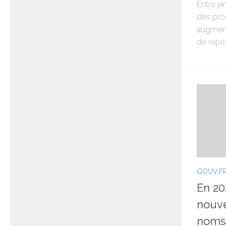
Entre ja
des prod
augment
de repr
GOUV.F
En 20
nouve
noms 