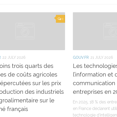
0
R
22 JULY 2026
GOUV.FR
21 JULY 2026
ins trois quarts des
Les technologie
es de coûts agricoles
l’information et 
répercutées sur les prix
communication 
oduction des industriels
entreprises en 2
agroalimentaire sur le
En 2025, 18 % des entr
é français
en France déclarent uti
technologie d’intelligence