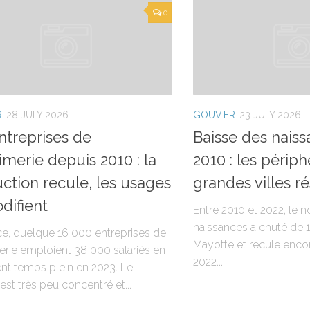
0
R
28 JULY 2026
GOUV.FR
23 JULY 2026
ntreprises de
Baisse des nais
rimerie depuis 2010 : la
2010 : les périph
ction recule, les usages
grandes villes r
difient
Entre 2010 et 2022, le
naissances a chuté de 
ce, quelque 16 000 entreprises de
Mayotte et recule encor
erie emploient 38 000 salariés en
2022...
ent temps plein en 2023. Le
est très peu concentré et...