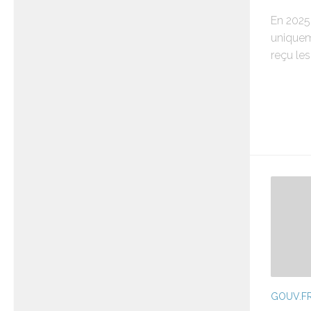
En 2025
uniquem
reçu les
GOUV.F