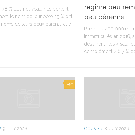
régime peu rém
, 78 % des nouveau-nés portent
peu pérenne
ent le nom de leur père, 15 % ont
 noms de leurs deux parents et 7...
Parmi les 400 000 mic
immatriculés en 2018, si
dessinent : les « salarié
complément » (27 % des 
0
R
9 JULY 2026
GOUV.FR
8 JULY 2026