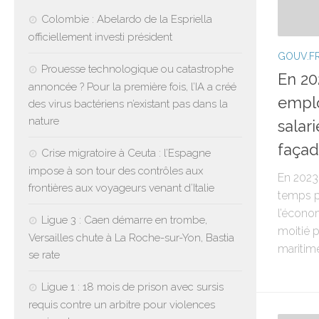
Colombie : Abelardo de la Espriella
officiellement investi président
GOUV.F
Prouesse technologique ou catastrophe
En 20
annoncée ? Pour la première fois, l’IA a créé
emplo
des virus bactériens n’existant pas dans la
nature
salar
façad
Crise migratoire à Ceuta : l’Espagne
impose à son tour des contrôles aux
En 2023,
frontières aux voyageurs venant d’Italie
temps pl
l’écono
Ligue 3 : Caen démarre en trombe,
moitié p
Versailles chute à La Roche-sur-Yon, Bastia
maritime
se rate
Ligue 1 : 18 mois de prison avec sursis
requis contre un arbitre pour violences