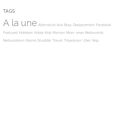
TAGS
A la une
Alternative
Avis
Busy
Deplacement
Facebook
Featured
Hoteliers
Hotels
Kids
Maman
Mom
news
Restaurants
Restaurateurs
Rooms
Shuddle
Travail
Tripadvisor
Uber
Yelp