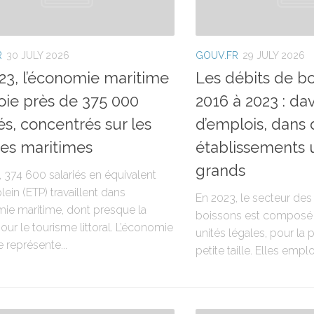
R
30 JULY 2026
GOUV.FR
29 JULY 2026
23, l’économie maritime
Les débits de b
ie près de 375 000
2016 à 2023 : d
iés, concentrés sur les
d’emplois, dans 
es maritimes
établissements 
grands
 374 600 salariés en équivalent
ein (ETP) travaillent dans
En 2023, le secteur des
mie maritime, dont presque la
boissons est composé 
our le tourisme littoral. L’économie
unités légales, pour la 
 représente...
petite taille. Elles emplo