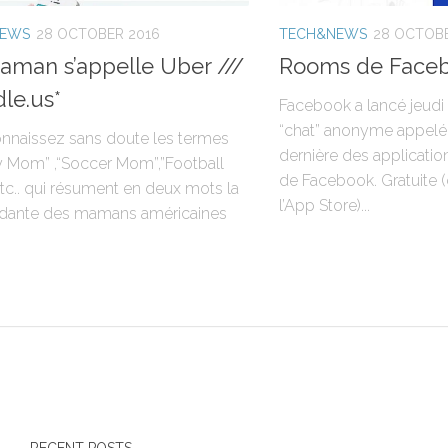
NEWS
28 OCTOBER 2016
TECH&NEWS
28 OCTOBE
man s’appelle Uber ///
Rooms de Face
le.us*
Facebook a lancé jeudi
“chat” anonyme appelé
nnaissez sans doute les termes
dernière des applicatio
 Mom” ,“Soccer Mom”,”Football
de Facebook. Gratuite 
tc.. qui résument en deux mots la
l’App Store)...
pidante des mamans américaines