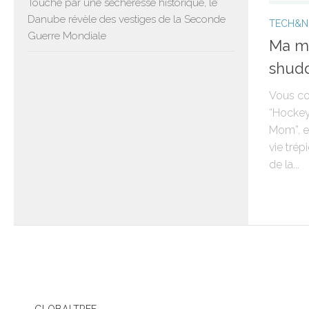
Touché par une sécheresse historique, le
Danube révèle des vestiges de la Seconde
TECH&
Guerre Mondiale
Ma ma
shudd
Vous co
“Hockey
Mom”, e
vie tré
de la...