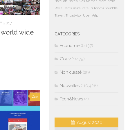
Hoteliers
Hotels
Kids
Maman
Mom
news
Restaurants
Restaurateurs
Rooms
Shuddle
Travail
Tripadvisor
Uber
Yelp
Y 2017
world wide
CATEGORIES
Economie
(6,137)
Gouv.fr
(479)
Non classé
(29)
Nouvelles
(110,428)
0
Tech&News
(4)
August 2026