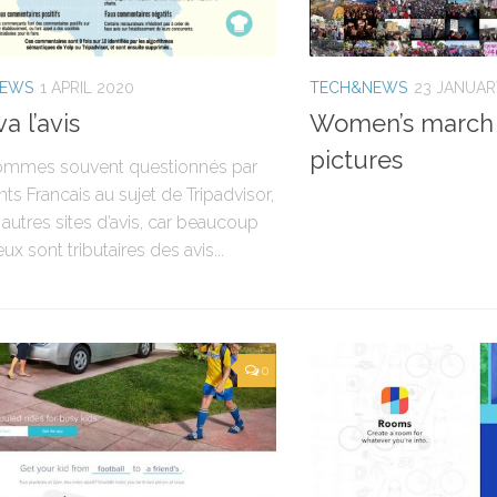
NEWS
1 APRIL 2020
TECH&NEWS
23 JANUAR
va l’avis
Women’s march 
pictures
mmes souvent questionnés par
nts Francais au sujet de Tripadvisor,
autres sites d’avis, car beaucoup
eux sont tributaires des avis...
0