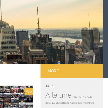
MORE
TAGS
0
A la une
Alternative
Avis
Busy
Deplacement
Facebook
Featured