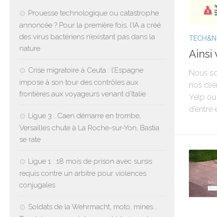
Prouesse technologique ou catastrophe
annoncée ? Pour la première fois, l’IA a créé
des virus bactériens n’existant pas dans la
TECH&
nature
Ainsi 
Crise migratoire à Ceuta : l’Espagne
Nous so
impose à son tour des contrôles aux
nos clie
frontières aux voyageurs venant d’Italie
Yelp ou 
d’entre 
Ligue 3 : Caen démarre en trombe,
Versailles chute à La Roche-sur-Yon, Bastia
se rate
Ligue 1 : 18 mois de prison avec sursis
requis contre un arbitre pour violences
conjugales
Soldats de la Wehrmacht, moto, mines…