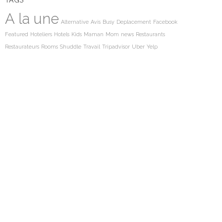
TAGS
A la une
Alternative
Avis
Busy
Deplacement
Facebook
Featured
Hoteliers
Hotels
Kids
Maman
Mom
news
Restaurants
Restaurateurs
Rooms
Shuddle
Travail
Tripadvisor
Uber
Yelp