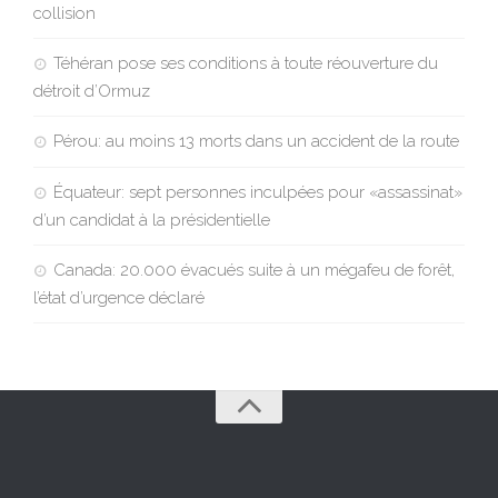
collision
Téhéran pose ses conditions à toute réouverture du
détroit d’Ormuz
Pérou: au moins 13 morts dans un accident de la route
Équateur: sept personnes inculpées pour «assassinat»
d’un candidat à la présidentielle
Canada: 20.000 évacués suite à un mégafeu de forêt,
l’état d’urgence déclaré