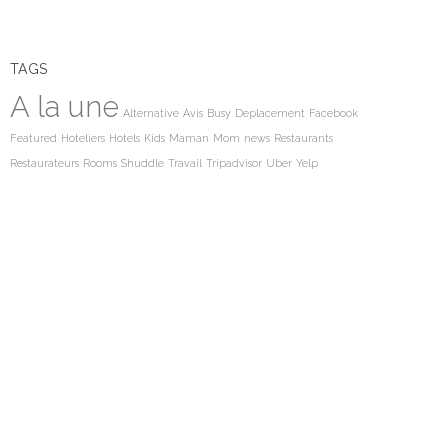
TAGS
A la une
Alternative
Avis
Busy
Deplacement
Facebook
Featured
Hoteliers
Hotels
Kids
Maman
Mom
news
Restaurants
Restaurateurs
Rooms
Shuddle
Travail
Tripadvisor
Uber
Yelp