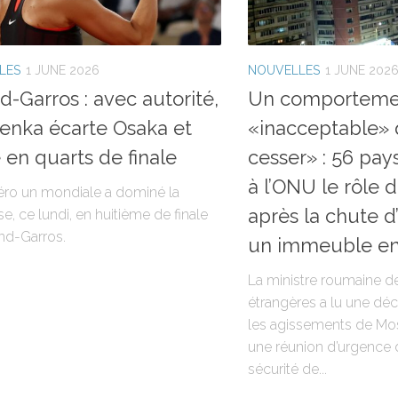
LES
1 JUNE 2026
NOUVELLES
1 JUNE 202
d-Garros : avec autorité,
Un comporteme
enka écarte Osaka et
«inacceptable» 
 en quarts de finale
cesser» : 56 pa
à l’ONU le rôle d
ro un mondiale a dominé la
après la chute d
e, ce lundi, en huitième de finale
nd-Garros.
un immeuble e
La ministre roumaine de
étrangères a lu une dé
les agissements de Mos
une réunion d’urgence 
sécurité de...