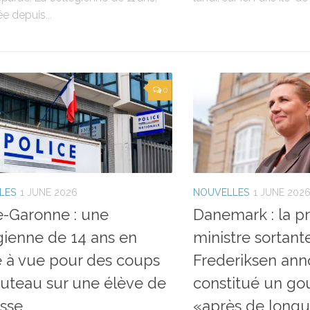
ée depuis...
0
LES
1 JUNE 2026
NOUVELLES
1 JUNE 202
-Garonne : une
Danemark : la p
gienne de 14 ans en
ministre sortant
 à vue pour des coups
Frederiksen ann
uteau sur une élève de
constitué un g
asse
«après de long