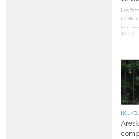
Les fait
après la
sud-oue
Tolosan
NOUVEL
Aresk
comp