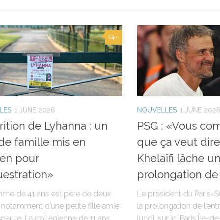
0
LES
1 JUNE 2026
NOUVELLES
1 JUNE 202
rition de Lyhanna : un
PSG : «Vous co
de famille mis en
que ça veut dire
en pour
Khelaïfi lâche un
estration»
prolongation de
me de 41 ans est père de deux
Le président du Paris-SG
 notamment d’une petite fille amie
la prolongation de l’en
sparue. La collégienne de 11 ans,
lundi, sur Ici Paris Île-d