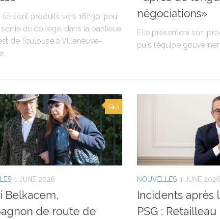
négociations»
s se sont produits vers 16h30, peu
 sortie du collège, dans la banlieue
Elle présentera son p
st de Toulouse à Villeneuve-
puis l’équipe gouverne
e.
0
LES
1 JUNE 2026
NOUVELLES
1 JUNE 202
i Belkacem,
Incidents après l
agnon de route de
PSG : Retailleau