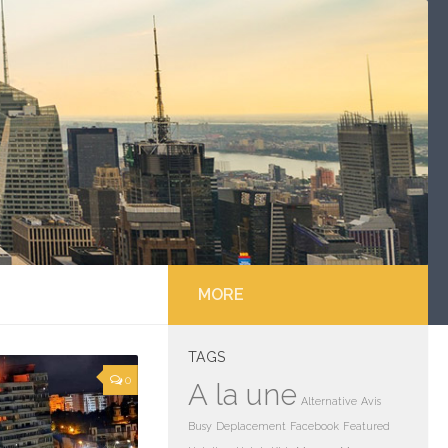
MORE
TAGS
0
A la une
Alternative
Avis
Busy
Deplacement
Facebook
Featured