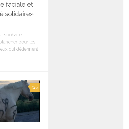
e faciale et
é solidaire»
eur souhaite
plancher pour les
ceux qui détiennent
0