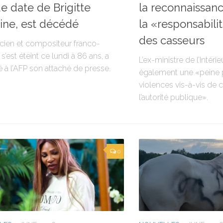
e date de Brigitte
la reconnaissanc
ine, est décédé
la «responsabilit
des casseurs
cien et compositeur franco-
 s’est éteint ce lundi à 86 ans, a
L’ex-ministre de l’Intéri
 à l’AFP son attaché de presse.
également une «peine 
violences vis-à-vis de 
l’autorité publique».
0