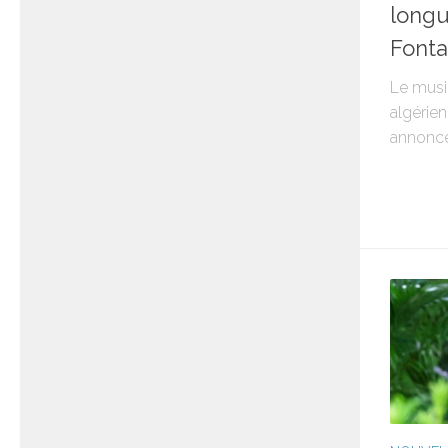
longu
Fonta
Le musi
algérien
annoncé