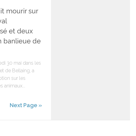
6
lait mourir sur
val
sé et deux
n banlieue de
edi 30 mai dans les
 de Bellaing, a
tion sur les
s animaux...
Next Page »