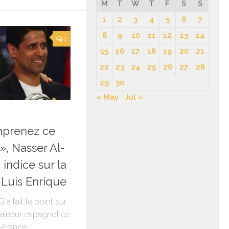
M
T
W
T
F
S
S
1
2
3
4
5
6
7
8
9
10
11
12
13
14
0
15
16
17
18
19
20
21
22
23
24
25
26
27
28
29
30
« May
Jul »
6
mprenez ce
», Nasser Al-
 indice sur la
 Luis Enrique
 a fait le point sur
traîneur espagnol ce
e-France.