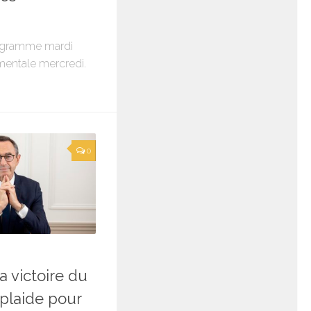
rogramme mardi
mentale mercredi.
0
6
a victoire du
 plaide pour