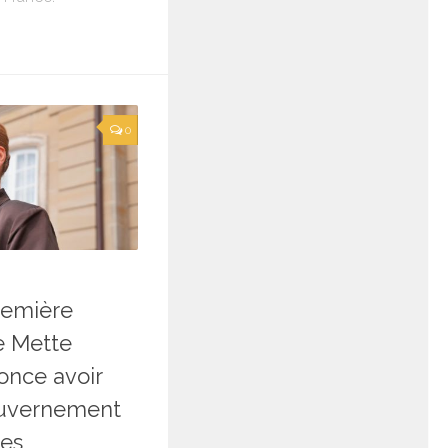
0
6
remière
e Mette
once avoir
ouvernement
ues