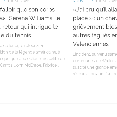
LES
1 JUNE 2026
NOUVELLES
1 JUNE 202
 falloir que son corps
«J’ai cru qu’il al
e» : Serena Williams, le
place » : un che
 retour qui intrigue le
grièvement bles
e du tennis
autres tagués e
Valenciennes
ce lundi, le retour à la
tion de la légende américaine, à
L’incident, survenu sam
a quelque peu éclipsé l’actualité de
communes de Wallers et
Garros. John McEnroe, Fabrice...
suscité une grande émo
réseaux sociaux. L’un de