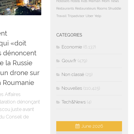
Hoteliers
Hotels
Kids
Maman
Mom
news
Restaurants
Restaurateurs
Rooms
Shuddle
Travail
Tripadvisor
Uber
Yelp
6
nt
CATEGORIES
qui «doit
Economie
(6,137)
ys dénoncent
Gouv.fr
(479)
e la Russie
’un drone sur
Non classé
(29)
n Roumanie
Nouvelles
(110,425)
s Affaires
claration dénonçant
Tech&News
(4)
cou juste avant
du Conseil de
June 2026