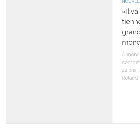
NOUVEL
«Il va
tienn
grand
mond
Annoncé 
compéti
44 ans, 
Roland-