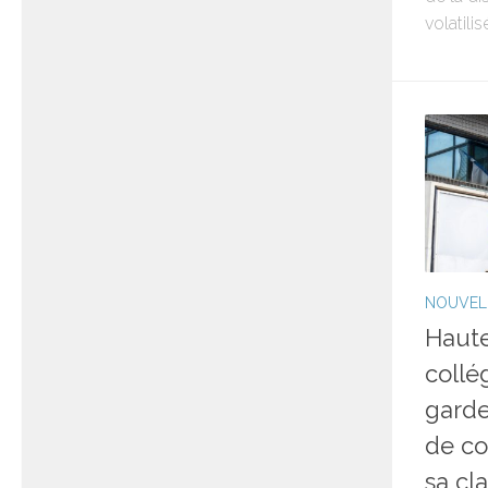
volatilis
NOUVEL
Haute
collé
garde
de co
sa cl