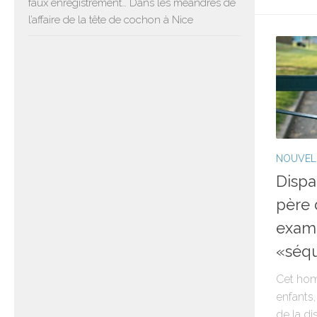
faux enregistrement… Dans les méandres de
l’affaire de la tête de cochon à Nice
NOUVEL
Dispa
père 
exam
«séqu
Cet hom
enfants,
de la di