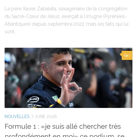
Le père Xavier Zabaleta, sexagénaire de la congrégation
du Sacré-Cœur de Jésus, exerçait à Urrugne (Pyrénées-
Atlantiques) depuis septembre 2022, mais les faits qui lui
sont...
0
NOUVELLES
7 JUNE 2026
Formule 1 : «je suis allé chercher très
profondément en moi» ce podium, se