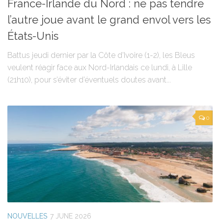
France-Irlande du Nord : ne pas tendre
l’autre joue avant le grand envol vers les
États-Unis
Battus jeudi dernier par la Côte d’Ivoire (1-2), les Bleus
veulent réagir face aux Nord-Irlandais ce lundi, à Lille
(21h10), pour s’éviter d’éventuels doutes avant...
0
NOUVELLES
7 JUNE 2026