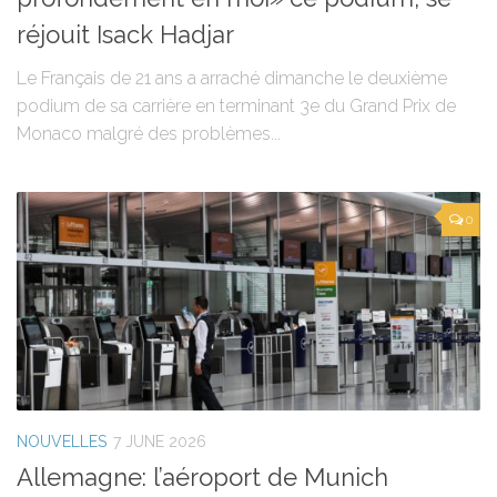
réjouit Isack Hadjar
Le Français de 21 ans a arraché dimanche le deuxième
podium de sa carrière en terminant 3e du Grand Prix de
Monaco malgré des problèmes...
0
NOUVELLES
7 JUNE 2026
Allemagne: l’aéroport de Munich