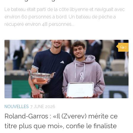
Le bateau était parti de la côte libyenne et naviguait avec
environ 60 personnes à bord. Un bateau de pêche a
récupéré environ 48 personnes...
0
NOUVELLES
7 JUNE 2026
Roland-Garros : «Il (Zverev) mérite ce
titre plus que moi», confie le finaliste