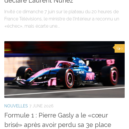
déclare Laurent Nuñez
Invité ce dimanche 7 juin sur le plateau du 20 heures de
France Télévisions, le ministre de l’Intérieur a reconnu un
«échec», mais écarte une...
0
NOUVELLES
7 JUNE 2026
Formule 1 : Pierre Gasly a le «cœur
brisé» après avoir perdu sa 3e place