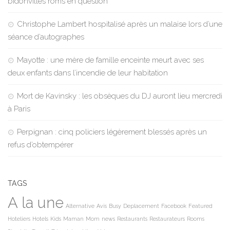
bidonvilles roms en question
Christophe Lambert hospitalisé après un malaise lors d’une
séance d’autographes
Mayotte : une mère de famille enceinte meurt avec ses
deux enfants dans l’incendie de leur habitation
Mort de Kavinsky : les obsèques du DJ auront lieu mercredi
à Paris
Perpignan : cinq policiers légèrement blessés après un
refus d’obtempérer
TAGS
A la une
Alternative
Avis
Busy
Deplacement
Facebook
Featured
Hoteliers
Hotels
Kids
Maman
Mom
news
Restaurants
Restaurateurs
Rooms