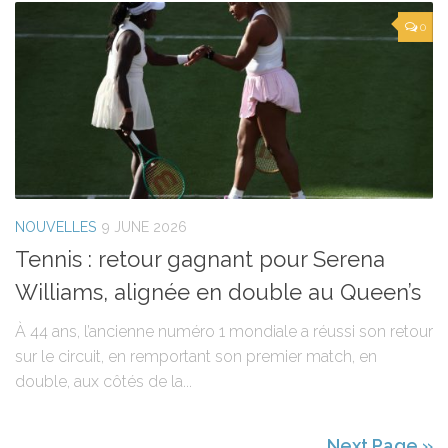
0
NOUVELLES
9 JUNE 2026
Tennis : retour gagnant pour Serena
Williams, alignée en double au Queen’s
À 44 ans, l’ancienne numéro 1 mondiale a réussi son retour
sur le circuit, en remportant son premier match, en
double, aux côtés de la...
Next Page »