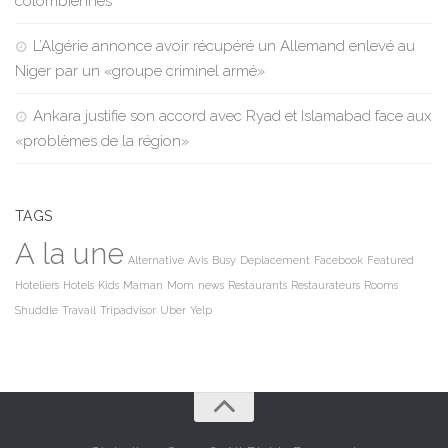
colombiennes
L’Algérie annonce avoir récupéré un Allemand enlevé au
Niger par un «groupe criminel armé»
Ankara justifie son accord avec Ryad et Islamabad face aux
«problèmes de la région»
TAGS
A la une
Alternative
Avis
Busy
Deplacement
Facebook
Featured
Hoteliers
Hotels
Kids
Maman
Mom
news
Restaurants
Restaurateurs
Rooms
Shuddle
Travail
Tripadvisor
Uber
Yelp