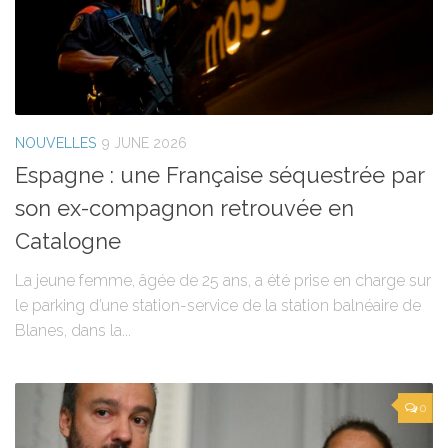
NOUVELLES
9 JUNE 2026
Espagne : une Française séquestrée par
son ex-compagnon retrouvée en
Catalogne
La jeune femme, âgée de 25 ans, a été prise en charge sur
le parking d’une station-service de la station balnéaire de
Blanes, dans la...
0