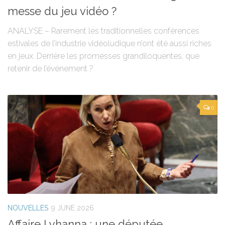
messe du jeu vidéo ?
ANALYSE – Rarement les traditionnelles conférences
estivales de l’industrie vidéoludique n’ont été aussi riches
en jeux. Derrière les promesses grandiloquentes, que
retenir de l’événement ?
0
NOUVELLES
9 JUNE 2026
Affaire Lyhanna : une députée