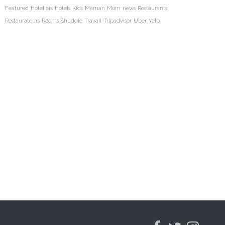
Featured
Hoteliers
Hotels
Kids
Maman
Mom
news
Restaurants
Restaurateurs
Rooms
Shuddle
Travail
Tripadvisor
Uber
Yelp