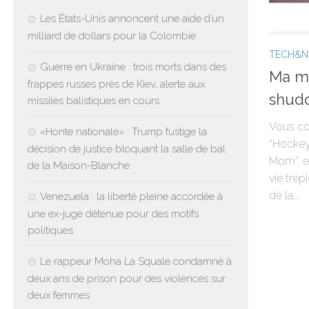
Les États-Unis annoncent une aide d’un
milliard de dollars pour la Colombie
TECH&
Guerre en Ukraine : trois morts dans des
Ma ma
frappes russes près de Kiev, alerte aux
shudd
missiles balistiques en cours
Vous co
«Honte nationale» : Trump fustige la
“Hockey
décision de justice bloquant la salle de bal
Mom”, e
de la Maison-Blanche
vie tré
de la...
Venezuela : la liberté pleine accordée à
une ex-juge détenue pour des motifs
politiques
Le rappeur Moha La Squale condamné à
deux ans de prison pour des violences sur
deux femmes