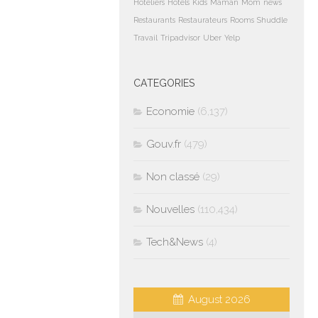
Hoteliers
Hotels
Kids
Maman
Mom
news
Restaurants
Restaurateurs
Rooms
Shuddle
Travail
Tripadvisor
Uber
Yelp
CATEGORIES
Economie
(6,137)
Gouv.fr
(479)
Non classé
(29)
Nouvelles
(110,434)
Tech&News
(4)
August 2026