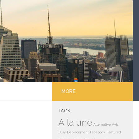
MORE
TAGS
A la une
Alternative
Avis
Busy
Deplacement
Facebook
Featured