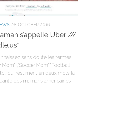
NEWS
28 OCTOBER 2016
man s’appelle Uber ///
le.us*
nnaissez sans doute les termes
 Mom” ,“Soccer Mom”,”Football
tc.. qui résument en deux mots la
pidante des mamans américaines