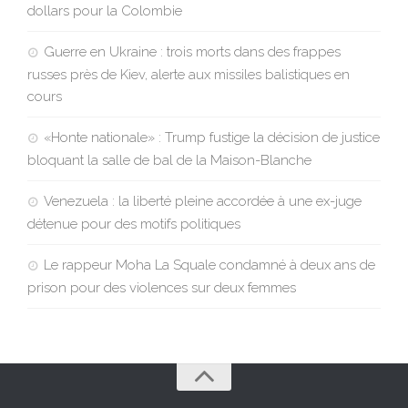
dollars pour la Colombie
Guerre en Ukraine : trois morts dans des frappes
russes près de Kiev, alerte aux missiles balistiques en
cours
«Honte nationale» : Trump fustige la décision de justice
bloquant la salle de bal de la Maison-Blanche
Venezuela : la liberté pleine accordée à une ex-juge
détenue pour des motifs politiques
Le rappeur Moha La Squale condamné à deux ans de
prison pour des violences sur deux femmes