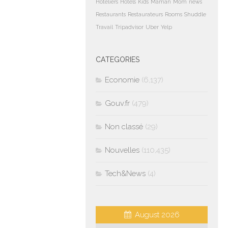
Hoteliers
Hotels
Kids
Maman
Mom
news
Restaurants
Restaurateurs
Rooms
Shuddle
Travail
Tripadvisor
Uber
Yelp
CATEGORIES
Economie
(6,137)
Gouv.fr
(479)
Non classé
(29)
Nouvelles
(110,435)
Tech&News
(4)
August 2026