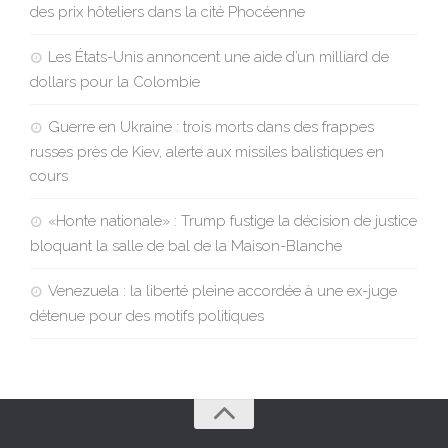
des prix hôteliers dans la cité Phocéenne
Les États-Unis annoncent une aide d’un milliard de
dollars pour la Colombie
Guerre en Ukraine : trois morts dans des frappes
russes près de Kiev, alerte aux missiles balistiques en
cours
«Honte nationale» : Trump fustige la décision de justice
bloquant la salle de bal de la Maison-Blanche
Venezuela : la liberté pleine accordée à une ex-juge
détenue pour des motifs politiques