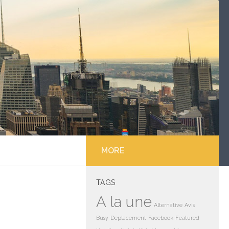
MORE
TAGS
A la une
Alternative
Avis
Busy
Deplacement
Facebook
Featured