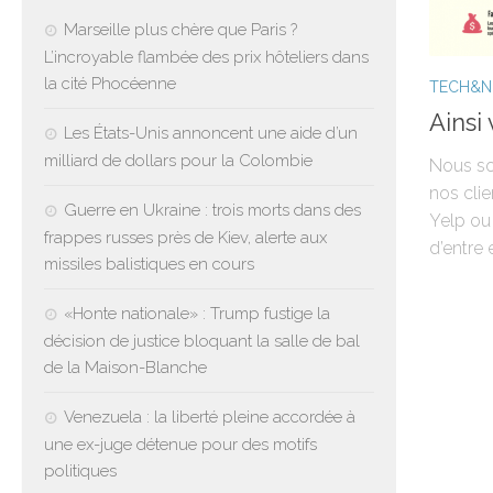
Marseille plus chère que Paris ?
L’incroyable flambée des prix hôteliers dans
la cité Phocéenne
TECH&
Ainsi 
Les États-Unis annoncent une aide d’un
milliard de dollars pour la Colombie
Nous so
nos clie
Guerre en Ukraine : trois morts dans des
Yelp ou 
frappes russes près de Kiev, alerte aux
d’entre 
missiles balistiques en cours
«Honte nationale» : Trump fustige la
décision de justice bloquant la salle de bal
de la Maison-Blanche
Venezuela : la liberté pleine accordée à
une ex-juge détenue pour des motifs
politiques