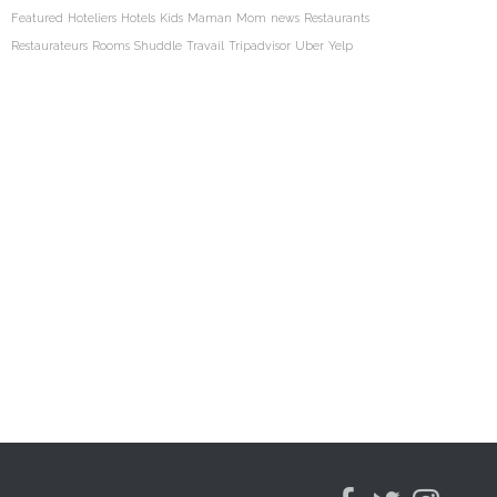
Featured
Hoteliers
Hotels
Kids
Maman
Mom
news
Restaurants
Restaurateurs
Rooms
Shuddle
Travail
Tripadvisor
Uber
Yelp