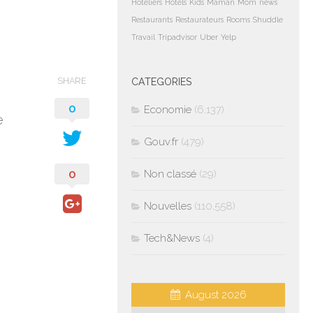
Hoteliers
Hotels
Kids
Maman
Mom
news
Restaurants
Restaurateurs
Rooms
Shuddle
Travail
Tripadvisor
Uber
Yelp
SHARE
CATEGORIES
0
Economie
(6,137)
e
Gouv.fr
(479)
0
Non classé
(29)
Nouvelles
(110,558)
Tech&News
(4)
August 2026