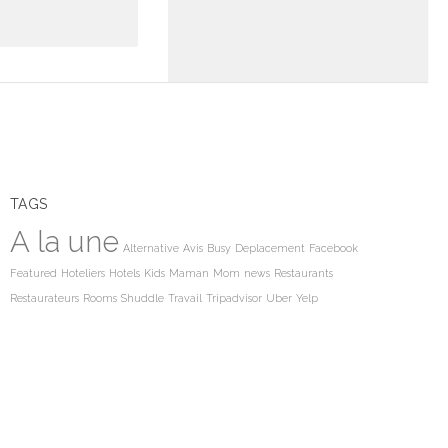
TAGS
A la une
Alternative
Avis
Busy
Deplacement
Facebook
Featured
Hoteliers
Hotels
Kids
Maman
Mom
news
Restaurants
Restaurateurs
Rooms
Shuddle
Travail
Tripadvisor
Uber
Yelp