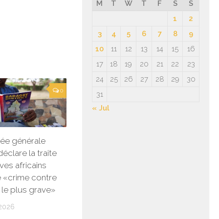
M
T
W
T
F
S
S
1
2
3
4
5
6
7
8
9
10
11
12
13
14
15
16
17
18
19
20
21
22
23
24
25
26
27
28
29
30
0
31
« Jul
ée générale
éclare la traite
ves africains
 «crime contre
 le plus grave»
2026