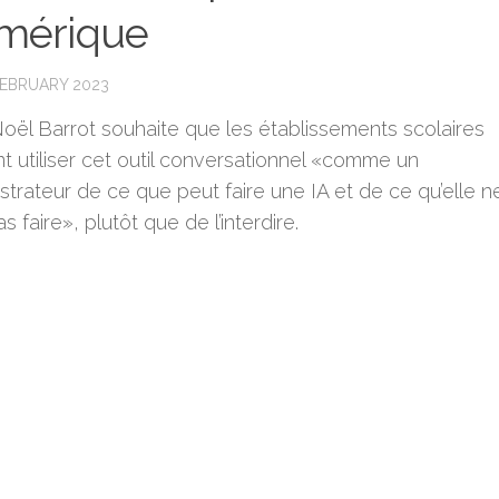
mérique
FEBRUARY 2023
oël Barrot souhaite que les établissements scolaires
t utiliser cet outil conversationnel «comme un
trateur de ce que peut faire une IA et de ce qu’elle n
s faire», plutôt que de l’interdire.