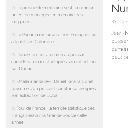
Nu
La présidente mexicaine veut renommer
un col de montagne en mémoire des
indigènes
BY
·
20 
Jean-N
Le Panama renforce sa frontière après les
puissen
attentats en Colombie
démons
Irlande: le chef présumé du puissant
peut pa
cartel Kinahan inculpé après son extradition
par Dubaï
«Mafia irlandaise» : Daniel Kinahan, chef
présumé d’un puissant cartel, inculpé après
son extradition de Dubaï
Tour de France : la terrible statistique des
Français(es) sur la Grande Boucle cette
année