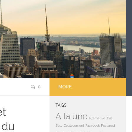
0
MORE
TAGS
et
A la une
Alternative
Avis
e du
Busy
Deplacement
Facebook
Featured