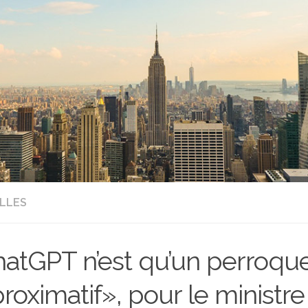
LLES
atGPT n’est qu’un perroqu
roximatif», pour le ministr