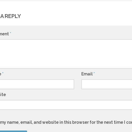
 A REPLY
ment
*
e
*
Email
*
ite
my name, email, and website in this browser for the next time I 