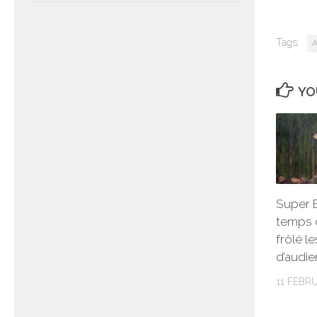
Tags:
A
YO
Super B
temps 
frôlé l
d’audi
11 FEBR