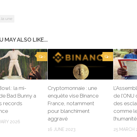
 la une
U MAY ALSO LIKE...
0
0
owl : la mi-
Cryptomonnaie : une
L’Assembl
de Bad Bunny a
enquête vise Binance
de l’ONU d
es records
France, notamment
des escla
ence
pour blanchiment
comme le
aggravé
l’humanité
UARY 2026
16 JUNE 2023
25 MARCH 