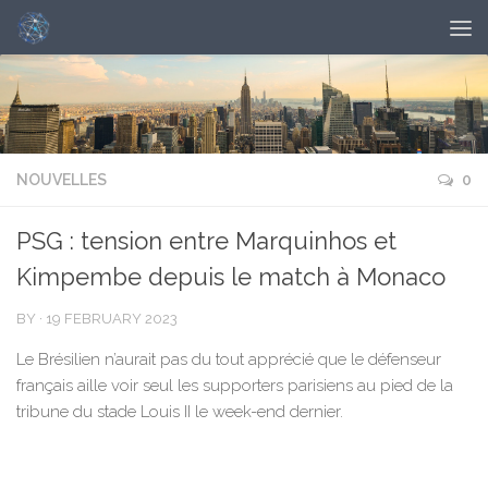
NOUVELLES
0
PSG : tension entre Marquinhos et
Kimpembe depuis le match à Monaco
BY
·
19 FEBRUARY 2023
Le Brésilien n’aurait pas du tout apprécié que le défenseur
français aille voir seul les supporters parisiens au pied de la
tribune du stade Louis II le week-end dernier.