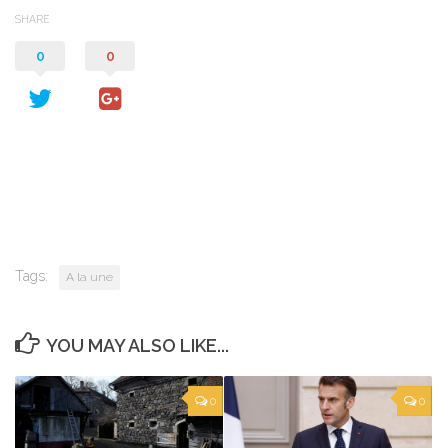
SHARE
0
0
Tags:
A la une
YOU MAY ALSO LIKE...
0
0