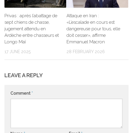
Privas : après l’abattage de
Attaque en Iran :
sept chiens de chasse,
«L’escalade en cours est
jugement attendu en
dangereuse pour tous, elle
Ardèche entre chasseurs et
doit cesser», affirme
Longo Maï
Emmanuel Macron
17 JUNE 2025
28 FEBRUARY 2026
LEAVE A REPLY
Comment
*