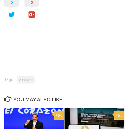
0
0
Tags:
A la une
YOU MAY ALSO LIKE...
0
0