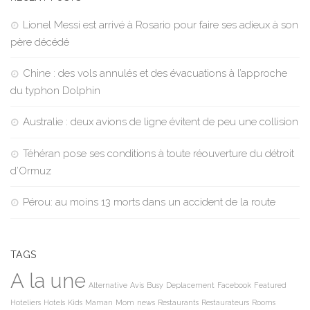
Lionel Messi est arrivé à Rosario pour faire ses adieux à son
père décédé
Chine : des vols annulés et des évacuations à l’approche
du typhon Dolphin
Australie : deux avions de ligne évitent de peu une collision
Téhéran pose ses conditions à toute réouverture du détroit
d’Ormuz
Pérou: au moins 13 morts dans un accident de la route
TAGS
A la une
Alternative
Avis
Busy
Deplacement
Facebook
Featured
Hoteliers
Hotels
Kids
Maman
Mom
news
Restaurants
Restaurateurs
Rooms