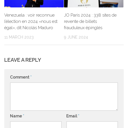
Venezuela : voir reconnue
JO Paris 2024 : 338 sites de
l’élection en 2024 «nous est
revente de billets
égal», dit Nicolás Maduro
frauduleux épinglés
11 MARCH 2023
9 JUNE 2024
LEAVE A REPLY
Comment
*
Name
*
Email
*