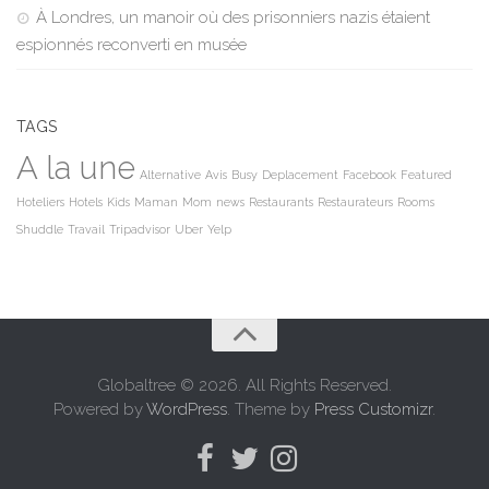
À Londres, un manoir où des prisonniers nazis étaient
espionnés reconverti en musée
TAGS
A la une
Alternative
Avis
Busy
Deplacement
Facebook
Featured
Hoteliers
Hotels
Kids
Maman
Mom
news
Restaurants
Restaurateurs
Rooms
Shuddle
Travail
Tripadvisor
Uber
Yelp
Globaltree © 2026. All Rights Reserved.
Powered by
WordPress
. Theme by
Press Customizr
.