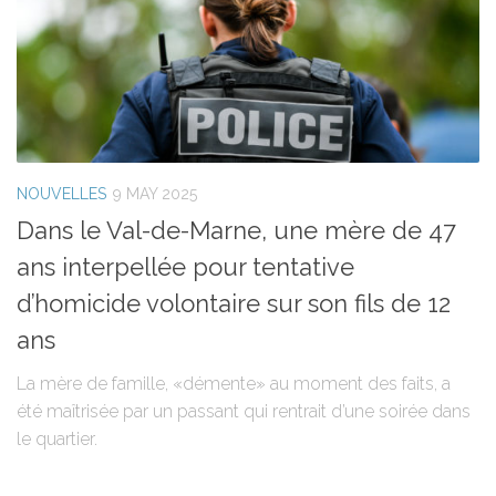
NOUVELLES
9 MAY 2025
Dans le Val-de-Marne, une mère de 47
ans interpellée pour tentative
d’homicide volontaire sur son fils de 12
ans
La mère de famille, «démente» au moment des faits, a
été maîtrisée par un passant qui rentrait d’une soirée dans
le quartier.