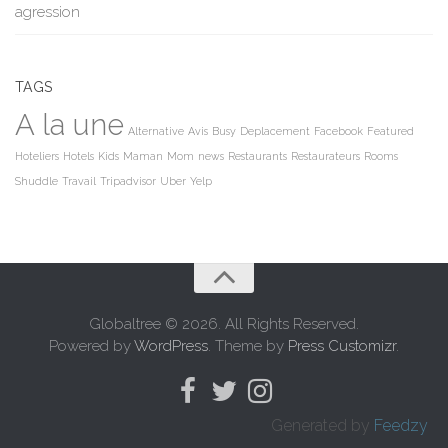
agression
TAGS
A la une
Alternative
Avis
Busy
Deplacement
Facebook
Featured
Hoteliers
Hotels
Kids
Maman
Mom
news
Restaurants
Restaurateurs
Rooms
Shuddle
Travail
Tripadvisor
Uber
Yelp
Globaltree © 2026. All Rights Reserved.
Powered by
WordPress
. Theme by
Press Customizr
.
Generated by
Feedzy