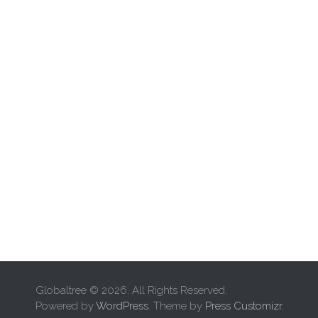
Globaltree © 2026. All Rights Reserved.
Powered by
WordPress
. Theme by
Press Customizr
.