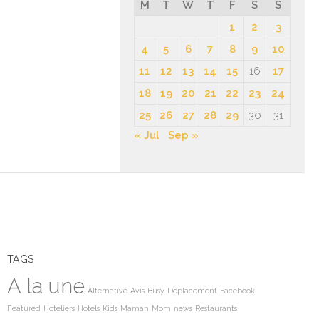
M
T
W
T
F
S
S
1
2
3
4
5
6
7
8
9
10
11
12
13
14
15
16
17
18
19
20
21
22
23
24
25
26
27
28
29
30
31
« Jul
Sep »
TAGS
A la une
Alternative
Avis
Busy
Deplacement
Facebook
Featured
Hoteliers
Hotels
Kids
Maman
Mom
news
Restaurants