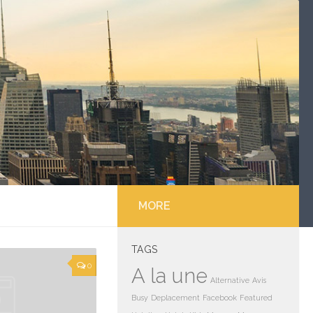
MORE
TAGS
0
A la une
Alternative
Avis
Busy
Deplacement
Facebook
Featured