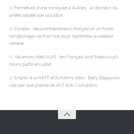
Fermeture d’une mosquée à Aulnay : la décision du
préfet validée par la justice
Duralex : deux entrepreneurs français et un fonds
hongkongais sont en lice pour reprendre la célèbre
verrerie
Vacances d’été 2026 : les Français sont (beaucoup)
moins partis en juillet
Emploi à la RATP et fonctions d’élu : Bally Bagayoko
visé par une plainte de AC!! Anti-Corruption