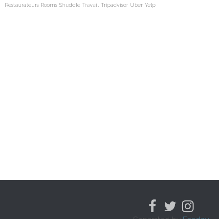
Restaurateurs
Rooms
Shuddle
Travail
Tripadvisor
Uber
Yelp