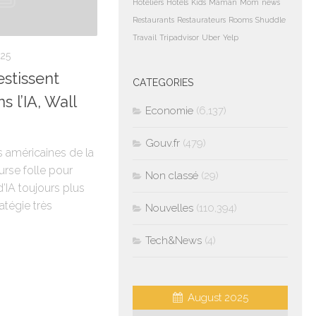
Hoteliers
Hotels
Kids
Maman
Mom
news
Restaurants
Restaurateurs
Rooms
Shuddle
Travail
Tripadvisor
Uber
Yelp
25
estissent
CATEGORIES
s l’IA, Wall
Economie
(6,137)
Gouv.fr
(479)
s américaines de la
urse folle pour
Non classé
(29)
’IA toujours plus
atégie très
Nouvelles
(110,394)
Tech&News
(4)
August 2025