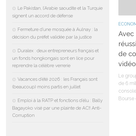
Le Pakistan, l’Arabie saoudite et la Turquie
signent un accord de défense
ECONOM
Fermeture d’une mosquée à Aulnay : la
Avec 
décision du préfet validée par la justice
réuss
Duralex : deux entrepreneurs français et
de co
un fonds hongkongais sont en lice pour
vidéo
reprendre la célèbre verrerie
Le grou
Vacances d’été 2026 : les Français sont
de 6 mi
(beaucoup) moins partis en juillet
console
Bourse d
Emploi à la RATP et fonctions d’élu : Bally
Bagayoko visé par une plainte de AC!! Anti-
Corruption