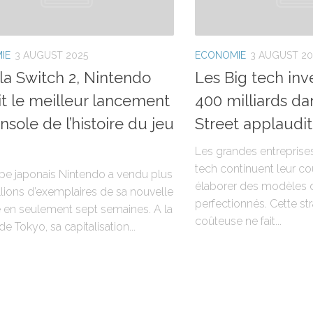
IE
3 AUGUST 2025
ECONOMIE
3 AUGUST 20
la Switch 2, Nintendo
Les Big tech inv
it le meilleur lancement
400 milliards dan
nsole de l’histoire du jeu
Street applaudit
Les grandes entreprise
tech continuent leur co
pe japonais Nintendo a vendu plus
élaborer des modèles d
llions d’exemplaires de sa nouvelle
perfectionnés. Cette str
 en seulement sept semaines. A la
coûteuse ne fait...
e Tokyo, sa capitalisation...