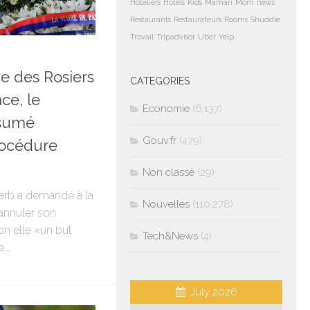
Hoteliers
Hotels
Kids
Maman
Mom
news
Restaurants
Restaurateurs
Rooms
Shuddle
Travail
Tripadvisor
Uber
Yelp
ue des Rosiers
CATEGORIES
ce, le
Economie
(6,137)
ésumé
Gouv.fr
(479)
océdure
Non classé
(29)
arb a demandé à la
Nouvelles
(110,278)
’annuler son
lon elle «un but
Tech&News
(4)
...
July 2026