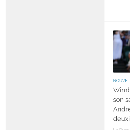
NOUVEL
Wimbl
son s
Andre
deuxi