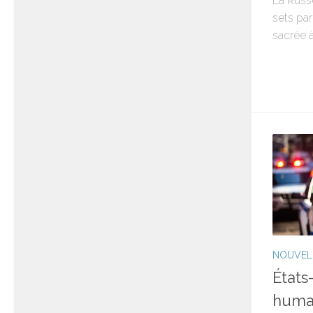
La Russe
sets par
sacrée 
NOUVEL
États
humai