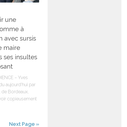
ir une
’homme à
n avec sursis
e maire
 ses insultes
sant
IENCE – Yves
du aujourd’hui par
el de Bordeaux,
voir copieusement
Next Page »