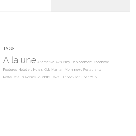
TAGS
A la une
Alternative
Avis
Busy
Deplacement
Facebook
Featured
Hoteliers
Hotels
Kids
Maman
Mom
news
Restaurants
Restaurateurs
Rooms
Shuddle
Travail
Tripadvisor
Uber
Yelp