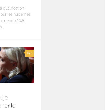
qualification
 pour les huitièmes
 du monde 2026
...
0
, je
ner le