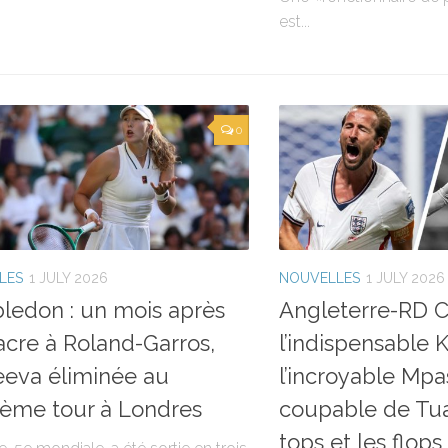
est...
0
LES
1 JULY 2026
NOUVELLES
1 JULY 2026
edon : un mois après
Angleterre-RD C
acre à Roland-Garros,
l’indispensable 
eva éliminée au
l’incroyable Mpas
ème tour à Londres
coupable de Tu
tops et les flops