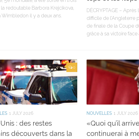
, 5e mondiale, a été sortie en trois
 la redoutable Barbora Krejcikova,
DÉCRYPTAGE – Après la 
à Wimbledon il y a deux ans.
difficile de l’Angleterre
de finale de la Coupe
grâce à sa victoire face à
0
LES
1 JULY 2026
NOUVELLES
1 JULY 2026
-Unis : des restes
«Quoi qu’il arrive
ns découverts dans la
continuerai à me