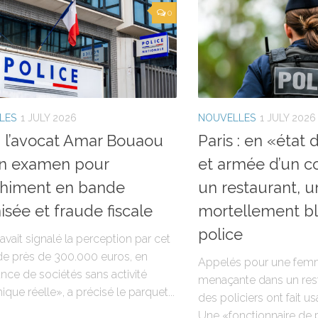
0
LES
1 JULY 2026
NOUVELLES
1 JULY 2026
 : l’avocat Amar Bouaou
Paris : en «éta
en examen pour
et armée d’un c
chiment en bande
un restaurant,
isée et fraude fiscale
mortellement bl
police
 avait signalé la perception par cet
de près de 300.000 euros, en
Appelés pour une femm
nce de sociétés sans activité
menaçante dans un resta
ue réelle», a précisé le parquet...
des policiers ont fait u
Une «fonctionnaire de 