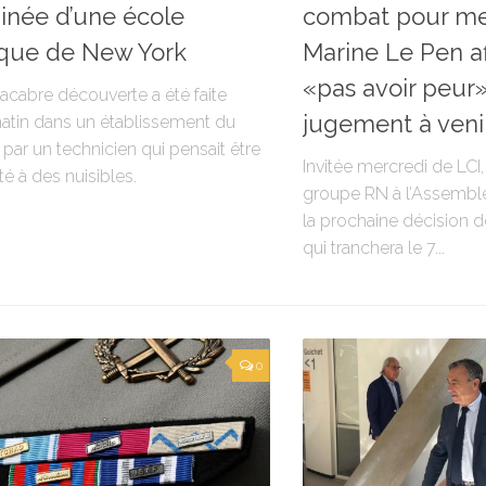
née d’une école
combat pour mes
que de New York
Marine Le Pen a
«pas avoir peur
acabre découverte a été faite
jugement à veni
atin dans un établissement du
par un technicien qui pensait être
Invitée mercredi de LCI
é à des nuisibles.
groupe RN à l’Assemblé
la prochaine décision d
qui tranchera le 7...
0