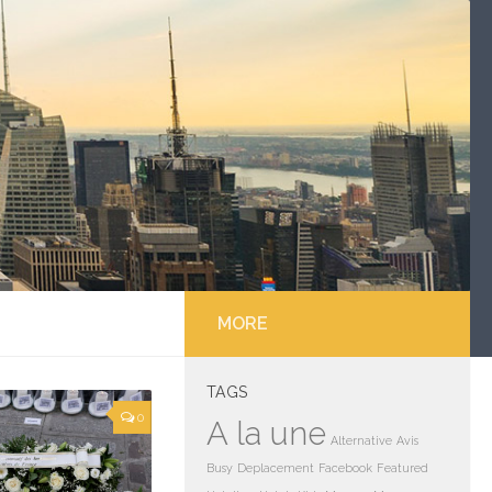
MORE
TAGS
0
A la une
Alternative
Avis
Busy
Deplacement
Facebook
Featured