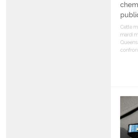
chemi
publi
Cette m
mardi m
Queens 
confront