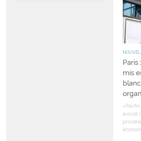
NOUVEL
Paris
mis 
blan
organ
«Tracfin
avocat 
provena
économiq