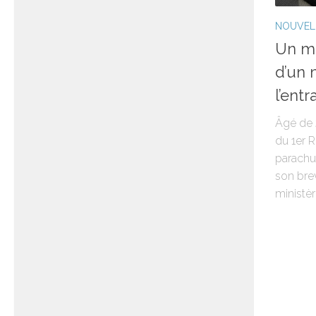
NOUVEL
Un mi
d’un 
l’ent
Âgé de 2
du 1er 
parachut
son brev
ministère