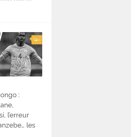
0
ongo :
Kane,
i, l’erreur
anzebe… les