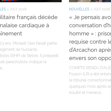
LES
1 JULY 2026
NOUVELLES
1 JULY 2026
litaire français décède
« Je pensais avo
malaise cardiaque à
conversation d
raînement
homme » : priso
requise contre l
3 ans, Mickaël Gies faisait partie
d’Arcachon après
Régiment de hussards
istes (RHP) de Tarbes. Il préparait
envers son oppo
et parachutiste, indique le
COMPTE RENDU D’AUD
...
Foulon (LR) a été enten
le tribunal correctionn
quelques mois après a
insulté et menacé...