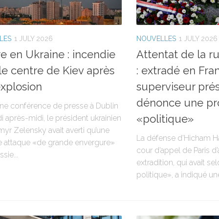
LES
1 JULY 2026
NOUVELLES
1 JULY 2026
e en Ukraine : incendie
Attentat de la r
le centre de Kiev après
: extradé en Fran
xplosion
superviseur pr
dénonce une pr
une conférence de presse à Dublin
«politique»
 après-midi, le président ukrainien
yr Zelensky avait averti qu’une
La défense d’Hicham H
e attaque «de grande envergure»
cour d’appel de Paris d
sie...
extradition, qui avait se
politique», a indiqué une