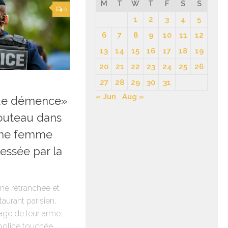
M
T
W
T
F
S
S
0
1
2
3
4
5
6
7
8
9
10
11
12
13
14
15
16
17
18
19
20
21
22
23
24
25
26
27
28
29
30
31
« Jun
Aug »
t de démence»
outeau dans
 une femme
essée par la
e retranchée et
urant parisien,
sage de leur arme.
police touchée