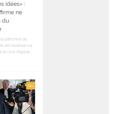
 idées» :
ffirme ne
» du
r
, la patronne du
e est revenue sur
e la cour d’appel,
0