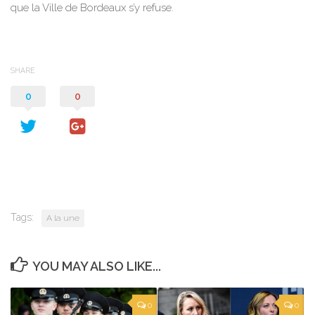
que la Ville de Bordeaux s’y refuse.
SHARE
0
0
Tags:
A la une
YOU MAY ALSO LIKE...
0
0