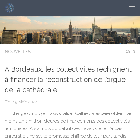
NOUVELLES
0
À Bordeaux, les collectivités rechignent
à financer la reconstruction de l’orgue
de la cathédrale
BY
·
19 MAY 2024
En charge du projet, l’association Cathedra espère obtenir au
moins un 1 million d’euros de financements des collectivités
territoriales. À six mois du début des travaux, elle n’a pas
enregistré une seule promesse chiffrée de leur part, tandis