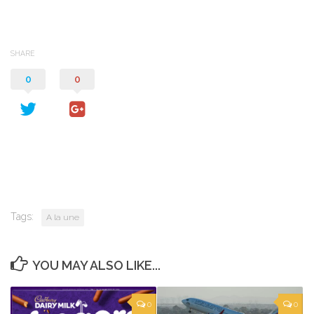
SHARE
0
0
Tags:
A la une
YOU MAY ALSO LIKE...
0
0