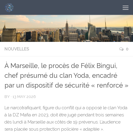
NOUVELLES
0
À Marseille, le procès de Félix Bingui,
chef présumé du clan Yoda, encadré
par un dispositif de sécurité « renforcé »
BY
·
13 MAY 2026
Le narcotrafiquant, figure du conflit qui a opposé le clan Yoda
à la DZ Mafia en 2023, doit être jugé pendant trois semaines
dès lundi à Marseille aux côtés de 19 prévenus. L’audience
sera placée sous protection policière « adaptée ».