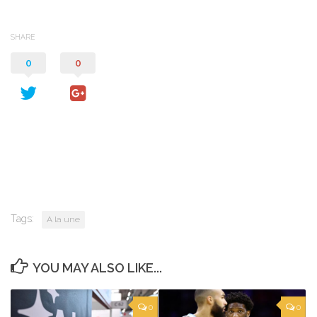
SHARE
0
0
Tags:
A la une
YOU MAY ALSO LIKE...
0
0