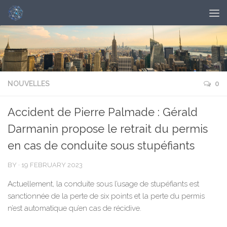
NOUVELLES
0
Accident de Pierre Palmade : Gérald
Darmanin propose le retrait du permis
en cas de conduite sous stupéfiants
BY
·
19 FEBRUARY 2023
Actuellement, la conduite sous l’usage de stupéfiants est
sanctionnée de la perte de six points et la perte du permis
n’est automatique qu’en cas de récidive.