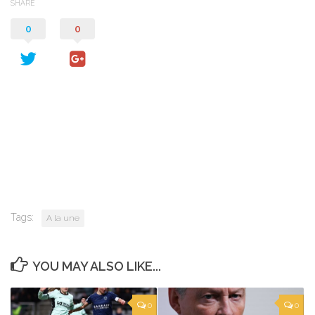
SHARE
0
0
Tags:
A la une
YOU MAY ALSO LIKE...
0
0