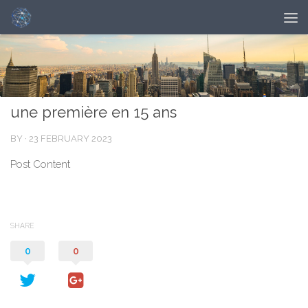
NOUVELLES
0
Afrique du Sud : un mort du choléra,
une première en 15 ans
BY
·
23 FEBRUARY 2023
Post Content
SHARE
0
0