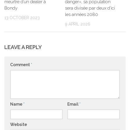
meurtre d’un dealer à
danger», sa population
Bondy
sera divisée par deux d’ici
les années 2080
13 OCTOBER 2023
9 APRIL 2026
LEAVE A REPLY
Comment
*
Name
*
Email
*
Website