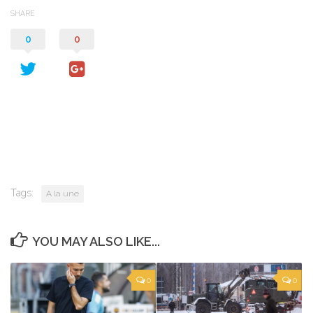
SHARE
0
0
Tags:
A la une
YOU MAY ALSO LIKE...
0
0