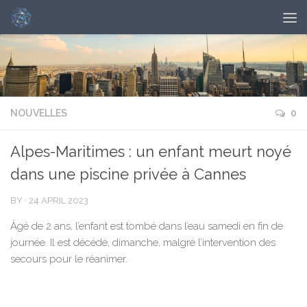
NOUVELLES
0
Alpes-Maritimes : un enfant meurt noyé
dans une piscine privée à Cannes
BY
·
24 APRIL 2023
Âgé de 2 ans, l’enfant est tombé dans l’eau samedi en fin de
journée. Il est décédé, dimanche, malgré l’intervention des
secours pour le réanimer.