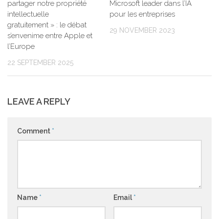
Microsoft leader dans l’IA
partager notre propriété
pour les entreprises
intellectuelle
gratuitement » : le débat
29 NOVEMBER 2023
s’envenime entre Apple et
l’Europe
22 SEPTEMBER 2025
LEAVE A REPLY
Comment
*
Name
*
Email
*