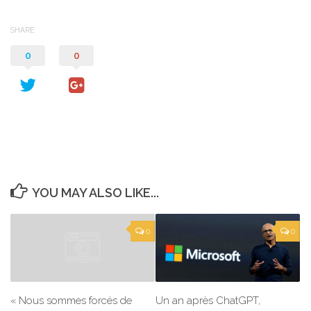
SHARE
0
0
YOU MAY ALSO LIKE...
0
0
Un an après ChatGPT,
« Nous sommes forcés de