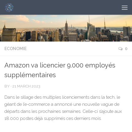
ECONOMIE
0
Amazon va licencier 9.000 employés
supplémentaires
BY
·
21 MARCH 2023
Dans le sillage des multiples licenciements dans la tech, le
géant de l’e-commerce a annoncé une nouvelle vague de
départs dans les prochaines semaines. Celle-ci s’ajoute aux
18.000 postes déjà supprimés ces derniers mois.