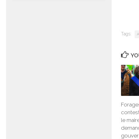
Tags:
A
YO
Forages
contest
le mai
deman
gouver