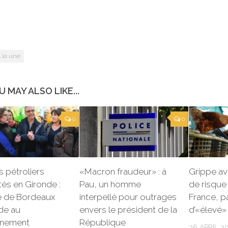
 la une
U MAY ALSO LIKE...
0
0
 pétroliers
«Macron fraudeur» : à
Grippe avi
és en Gironde :
Pau, un homme
de risque
re de Bordeaux
interpellé pour outrages
France, p
de au
envers le président de la
d’«élevé
nement
République
26 APRIL 2