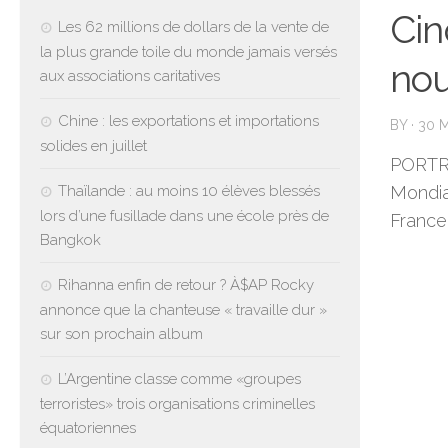
Cin
Les 62 millions de dollars de la vente de
la plus grande toile du monde jamais versés
nou
aux associations caritatives
Chine : les exportations et importations
BY
·
30 
solides en juillet
PORTRA
Thaïlande : au moins 10 élèves blessés
Mondia
lors d’une fusillade dans une école près de
France
Bangkok
Rihanna enfin de retour ? À$AP Rocky
annonce que la chanteuse « travaille dur »
sur son prochain album
L’Argentine classe comme «groupes
terroristes» trois organisations criminelles
équatoriennes