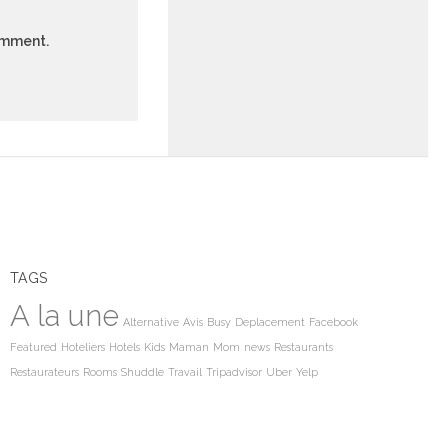
comment.
TAGS
A la une
Alternative
Avis
Busy
Deplacement
Facebook
Featured
Hoteliers
Hotels
Kids
Maman
Mom
news
Restaurants
Restaurateurs
Rooms
Shuddle
Travail
Tripadvisor
Uber
Yelp