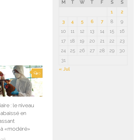
M
T
W
T
F
S
S
1
2
3
4
5
6
7
8
9
10
11
12
13
14
15
16
17
18
19
20
21
22
23
24
25
26
27
28
29
30
31
« Jul
0
aire : le niveau
 abaissé en
assant
» à «modéré»
026