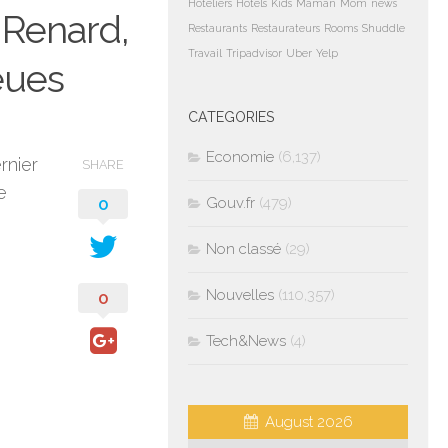
Hoteliers
Hotels
Kids
Maman
Mom
news
 Renard,
Restaurants
Restaurateurs
Rooms
Shuddle
Travail
Tripadvisor
Uber
Yelp
eues
CATEGORIES
Economie
(6,137)
rnier
SHARE
e
0
Gouv.fr
(479)
Non classé
(29)
Nouvelles
(110,357)
0
Tech&News
(4)
August 2026