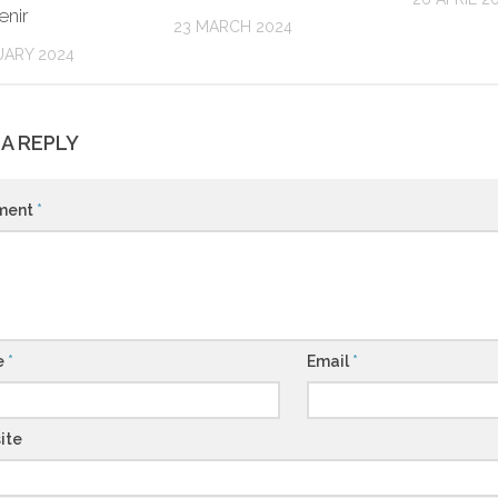
enir
23 MARCH 2024
UARY 2024
 A REPLY
ment
*
e
*
Email
*
ite