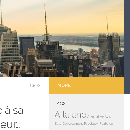
0
MORE
TAGS
 à sa
A la une
Alternative
Avis
eur…
Busy
Deplacement
Facebook
Featured