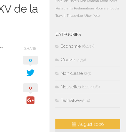
Hoteliers
Hotels
Kids
Maman
Mom
news
XV de la
Restaurants
Restaurateurs
Rooms
Shuddle
Travail
Tripadvisor
Uber
Yelp
CATEGORIES
Economie
(6,137)
am
SHARE
0
Gouv.fr
(479)
Non classé
(29)
Nouvelles
(110,406)
0
Tech&News
(4)
August 2026