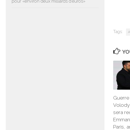
pour «environ deux milliards d’euros»
Tags:
A
YO
Guerre 
Volody
sera re
Emmanu
Paris, 