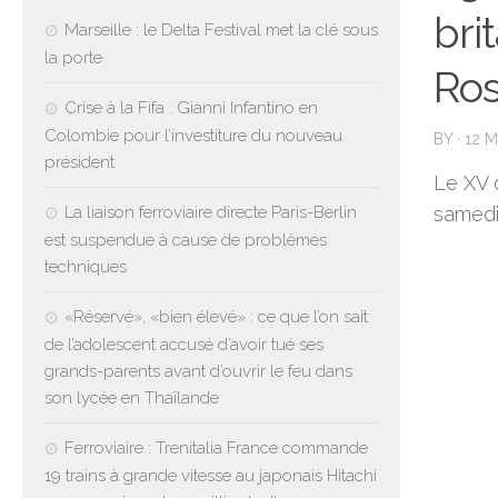
bri
Marseille : le Delta Festival met la clé sous
la porte
Ro
Crise à la Fifa : Gianni Infantino en
Colombie pour l’investiture du nouveau
BY
·
12 
président
Le XV 
La liaison ferroviaire directe Paris-Berlin
samedi.
est suspendue à cause de problèmes
techniques
«Réservé», «bien élevé» : ce que l’on sait
de l’adolescent accusé d’avoir tué ses
grands-parents avant d’ouvrir le feu dans
son lycée en Thaïlande
Ferroviaire : Trenitalia France commande
19 trains à grande vitesse au japonais Hitachi