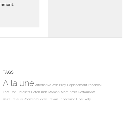
comment.
TAGS
A la une
Alternative
Avis
Busy
Deplacement
Facebook
Featured
Hoteliers
Hotels
Kids
Maman
Mom
news
Restaurants
Restaurateurs
Rooms
Shuddle
Travail
Tripadvisor
Uber
Yelp