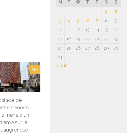
M
T
W
T
F
S
S
1
2
3
4
5
6
7
8
9
10
11
12
13
14
15
16
17
18
19
20
21
22
23
24
25
26
27
28
29
30
31
« Jul
0
escalade de
entre bandes
i a mené à un
rame sur la
Beaugrenelle