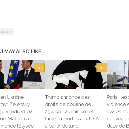
 la une
U MAY ALSO LIKE...
0
0
en Ukraine :
Trump annonce des
Paris : l’
myr Zelensky
droits de douane de
violence 
çu vendredi par
25% sur l’aluminium et
rivales qu
el Macron à
l’acier importés aux USA
nouveau d
annonce l’Élysée
à partir de lundi
dalle de 