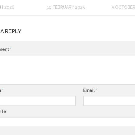
H 2026
10 FEBRUARY 2025
5 OCTOBER
 A REPLY
ment
*
e
*
Email
*
ite