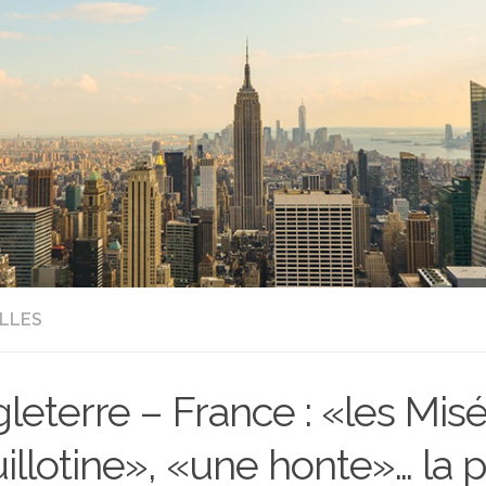
LLES
leterre – France : «les Mis
illotine», «une honte»… la 