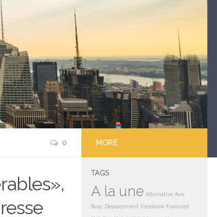
0
MORE
TAGS
érables»,
A la une
Alternative
Avis
presse
Busy
Deplacement
Facebook
Featured