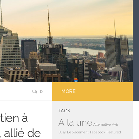
0
MORE
TAGS
tien à
A la une
Alternative
Avis
allié de
Busy
Deplacement
Facebook
Featured