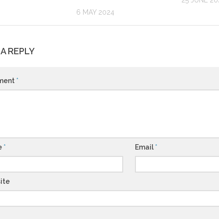
25 JUNE 20
6 MAY 2024
 A REPLY
ment
*
e
*
Email
*
ite