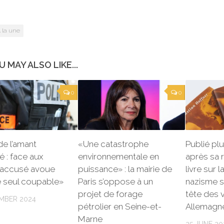
 la une
U MAY ALSO LIKE...
0
0
 de l’amant
«Une catastrophe
Publié pl
é : face aux
environnementale en
après sa 
l’accusé avoue
puissance» : la mairie de
livre sur 
e seul coupable»
Paris s’oppose à un
nazisme s
projet de forage
tête des 
MBER 2024
pétrolier en Seine-et-
Allemagn
Marne