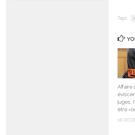
Tags:
A
YO
Affaire
éviscér
juges, 
être «l
18 DECE