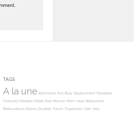
comment.
TAGS
A la une
Alternative
Avis
Busy
Deplacement
Facebook
Featured
Hoteliers
Hotels
Kids
Maman
Mom
news
Restaurants
Restaurateurs
Rooms
Shuddle
Travail
Tripadvisor
Uber
Yelp