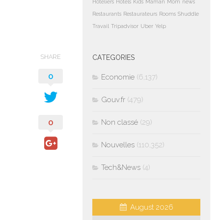
Hoteliers
Hotels
Kids
Maman
Mom
news
Restaurants
Restaurateurs
Rooms
Shuddle
Travail
Tripadvisor
Uber
Yelp
SHARE
CATEGORIES
0
Economie
(6,137)
Gouv.fr
(479)
0
Non classé
(29)
Nouvelles
(110,352)
Tech&News
(4)
August 2026