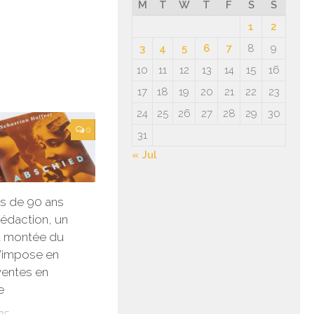
M
T
W
T
F
S
S
1
2
3
4
5
6
7
8
9
10
11
12
13
14
15
16
17
18
19
20
21
22
23
24
25
26
27
28
29
30
0
31
« Jul
us de 90 ans
rédaction, un
la montée du
’impose en
ventes en
e