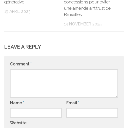
générative
concessions pour éviter
une amende antitrust de
19 APRIL 2023
Bruxelles
14 NOVEMBER 2025
LEAVE A REPLY
Comment
*
Name
*
Email
*
Website