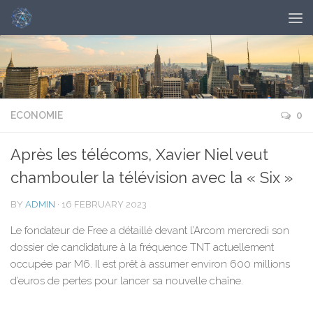
ECONOMIE
0
Après les télécoms, Xavier Niel veut
chambouler la télévision avec la « Six »
BY
ADMIN
·
16 FEBRUARY 2023
Le fondateur de Free a détaillé devant l’Arcom mercredi son
dossier de candidature à la fréquence TNT actuellement
occupée par M6. Il est prêt à assumer environ 600 millions
d’euros de pertes pour lancer sa nouvelle chaîne.