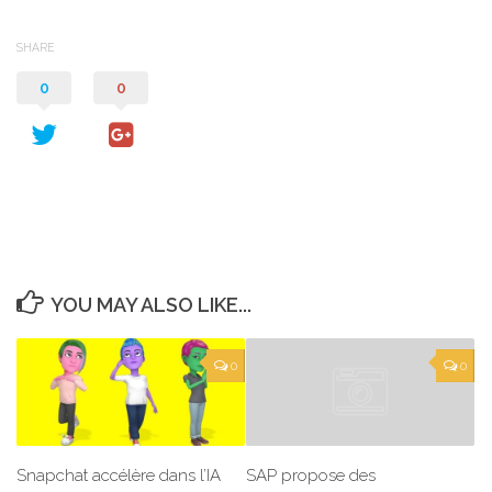
SHARE
0
0
YOU MAY ALSO LIKE...
0
0
Snapchat accélère dans l’IA
SAP propose des