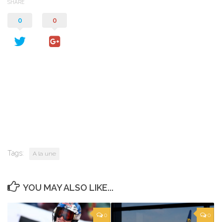
SHARE
0
0
Tags:
A la une
YOU MAY ALSO LIKE...
0
0